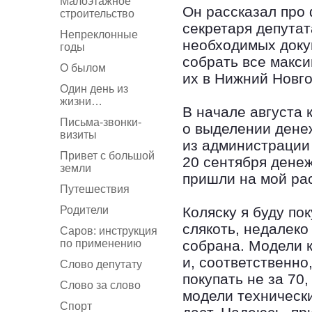
Малоэтажное
Он рассказал про 
строительство
секретаря депутат
Непреклонные
необходимых доку
годы
собрать все макси
О былом
их в Нижний Новго
Один день из
жизни…
В начале августа
Письма-звонки-
о выделении денеж
визиты
из администрации 
Привет с большой
20 сентября дене
земли
пришли на мой рас
Путешествия
Родители
Коляску я буду пок
слякоть, недалеко
Саров: инструкция
по применению
собрана. Модели 
и, соответственно,
Слово депутату
покупать не за 70,
Слово за слово
модели технически
Спорт