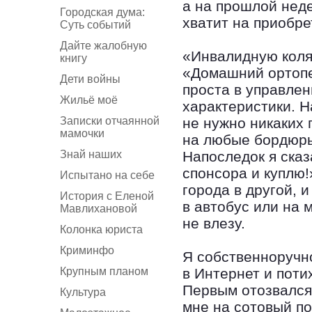
а на прошлой нед
Городская дума:
хватит на приобре
Суть событий
Дайте жалобную
«Инвалидную коляс
книгу
«Домашний ортопе
Дети войны
проста в управлен
Жильё моё
характеристики. Н
Записки отчаянной
не нужно никаких 
мамочки
на любые бордюры.
Знай наших
Напоследок я сказ
спонсора и куплю!
Испытано на себе
города в другой, и
История с Еленой
в автобус или на 
Мавлихановой
не влезу.
Колонка юриста
Криминфо
Я собственноручно
Крупным планом
в Интернет и поти
Первым отозвался
Культура
мне на сотовый п