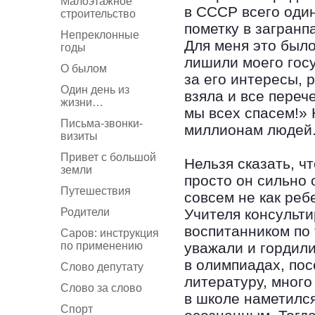
Малоэтажное
в СССР всего один
строительство
пометку в загранп
Непреклонные
Для меня это было
годы
лишили моего гос
О былом
за его интересы, 
Один день из
взяла и все переч
жизни…
мы всех спасем!» 
Письма-звонки-
миллионам людей
визиты
Привет с большой
Нельзя сказать, ч
земли
просто он сильно 
Путешествия
совсем не как реб
Родители
Учителя консульт
воспитанником по
Саров: инструкция
по применению
уважали и гордил
в олимпиадах, по
Слово депутату
литературу, мног
Слово за слово
в школе наметился
Спорт