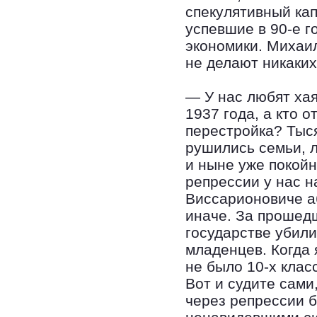
спекулятивный ка
успевшие в 90-е 
экономики. Михаи
не делают никаких
— У нас любят хая
1937 года, а кто 
перестройка? Тыся
рушились семьи, л
и ныне уже покойн
репрессии у нас н
Виссарионовиче а
иначе. За прошед
государстве убил
младенцев. Когда 
не было 10-х клас
Вот и судите сами,
через репрессии 