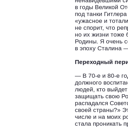
ненавидевшими си
в годы Великой О
под танки Гитлера 
«ужасное и тотали
не спорит, что ре
но их жизни тоже
Родины. Я очень с
в эпоху Сталина —
Переходный пер
— В 70-е и 80-е г
должного воспитан
людей, кто выйдет 
защищать свою Род
распадался Совет
своей страны?» Эт
числе и на моих р
стала проникать п