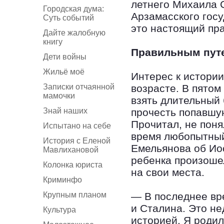
летнего Михаила С
Городская дума:
Арзамасского госу
Суть событий
это настоящий пра
Дайте жалобную
книгу
Правильным путе
Дети войны
Жильё моё
Интерес к истории
Записки отчаянной
возрасте. В пятом
мамочки
взять длительный
Знай наших
прочесть попавшую
Прочитал, не поня
Испытано на себе
время любопытный
История с Еленой
Емельянова об Иос
Мавлихановой
ребенка произошел
Колонка юриста
на свои места.
Криминфо
Крупным планом
— В последнее вр
и Сталина. Это не
Культура
историей. Я родил