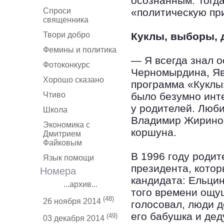
осознанным. Тогд
Спроси
«политическую пр
священника
Твори добро
Куклы, выборы, 
Фемины и политика
— Я всегда знал о
Фотоконкурс
Черномырдина, Явл
Хорошо сказано
программа «Куклы»
Чтиво
было безумно инте
у родителей. Люб
Школа
Владимир Жиринов
Экономика с
коршуна.
Дмитрием
Файковым
В 1996 году роди
Язык помощи
президента, котор
Номера
кандидата: Ельцин
...архив...
того времени ощу
(48)
26 ноября 2014
голосовал, люди 
его бабушка и дед
(49)
03 декабря 2014