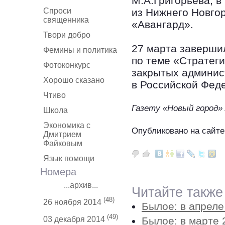
М.А.Григорьева, в
Спроси
из Нижнего Новго
священника
«Авангард».
Твори добро
27 марта заверши
Фемины и политика
по теме «Стратег
Фотоконкурс
закрытых админис
Хорошо сказано
в Российской Фед
Чтиво
Газету «Новый город»
Школа
Экономика с
Опубликовано на сайте
Дмитрием
Файковым
Язык помощи
Номера
...архив...
Читайте также
(48)
26 ноября 2014
Былое: в апреле
(49)
Былое: в марте 
03 декабря 2014