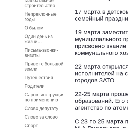
Малоэтажное
строительство
17 марта в детско
Непреклонные
семейный праздни
годы
О былом
19 марта замести
Один день из
муниципального п
жизни…
присвоено звание
Письма-звонки-
коммунального хо
визиты
Привет с большой
22 марта открылся
земли
исполнителей на 
Путешествия
городов ЗАТО.
Родители
22-25 марта прош
Саров: инструкция
по применению
образований. Его
агентство по атом
Слово депутату
Слово за слово
С 23 по 25 марта 
Спорт