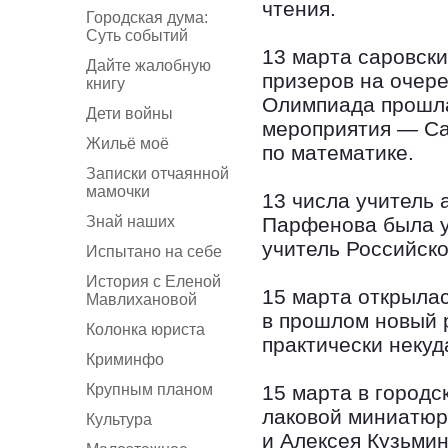
чтения.
Городская дума:
Суть событий
13 марта саровск
Дайте жалобную
призеров на очер
книгу
Олимпиада прошла
Дети войны
мероприятия — Са
Жильё моё
по математике.
Записки отчаянной
мамочки
13 числа учитель 
Знай наших
Парфенова была у
учитель Российск
Испытано на себе
История с Еленой
15 марта открылас
Мавлихановой
в прошлом новый 
Колонка юриста
практически некуд
Криминфо
Крупным планом
15 марта в городс
лаковой миниатюр
Культура
и Алексея Кузьми