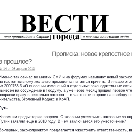
Прописка: новое крепостное 
в прошлое?
№ 14 от 03 апреля 2013
Именно так сейчас во многих СМИ и на форумах называют новый законоп
по настоятельному желанию президента пытается принять. В январе этог
№ 2000753-6 «О внесении изменений в отдельные законодательные акты
вынесен на обсуждение в Госдуму, а уже через месяц прошел первое чте
поправки сразу в несколько законов — в частности о праве на свободу 
жительства, Уголовный Кодекс и КоАП.
Суть
Напомним предысторию вопроса. О желании ужесточить наказание за на
Путин заявлял еще в 2010 году. В чем заключается это ужесточение?
Во-первых, законопроектом предлагается ужесточить ответственность, в