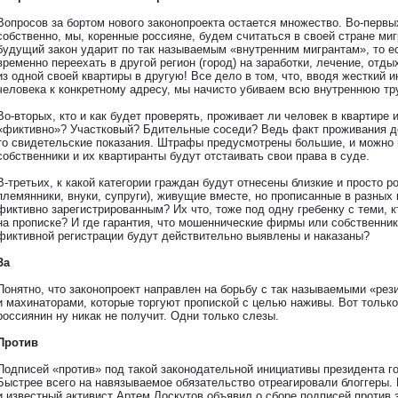
Вопросов за бортом нового законопроекта остается множество. Во-первых
собственно, мы, коренные россияне, будем считаться в своей стране ми
будущий закон ударит по так называемым «внутренним мигрантам», то 
временно переехать в другой регион (город) на заработки, лечение, отдых
из одной своей квартиры в другую! Все дело в том, что, вводя жесткий и
человека к конкретному адресу, мы начисто убиваем всю внутреннюю т
Во-вторых, кто и как будет проверять, проживает ли человек в квартире 
«фиктивно»? Участковый? Бдительные соседи? Ведь факт проживания до
то свидетельские показания. Штрафы предусмотрены большие, и можно 
собственники и их квартиранты будут отстаивать свои права в суде.
В-третьих, к какой категории граждан будут отнесены близкие и просто ро
племянники, внуки, супруги), живущие вместе, но прописанные в разных 
фиктивно зарегистрированным? Их что, тоже под одну гребенку с теми, 
на прописке? И где гарантия, что мошеннические фирмы или собственни
фиктивной регистрации будут действительно выявлены и наказаны?
За
Понятно, что законопроект направлен на борьбу с так называемыми «ре
и махинаторами, которые торгуют пропиской с целью наживы. Вот только
россиянин ну никак не получит. Одни только слезы.
Против
Подписей «против» под такой законодательной инициативы президента го
Быстрее всего на навязываемое обязательство отреагировали блоггеры.
и известный активист Артем Лоскутов объявил о сборе подписей против 