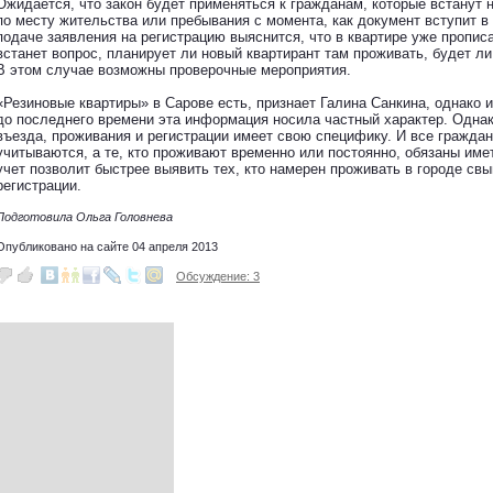
Ожидается, что закон будет применяться к гражданам, которые встанут 
по месту жительства или пребывания с момента, как документ вступит в
подаче заявления на регистрацию выяснится, что в квартире уже пропис
встанет вопрос, планирует ли новый квартирант там проживать, будет ли
В этом случае возможны проверочные мероприятия.
«Резиновые квартиры» в Сарове есть, признает Галина Санкина, однако 
до последнего времени эта информация носила частный характер. Однак
въезда, проживания и регистрации имеет свою специфику. И все граждан
учитываются, а те, кто проживают временно или постоянно, обязаны име
учет позволит быстрее выявить тех, кто намерен проживать в городе свы
регистрации.
Подготовила Ольга Головнева
Опубликовано на сайте 04 апреля 2013
Обсуждение: 3