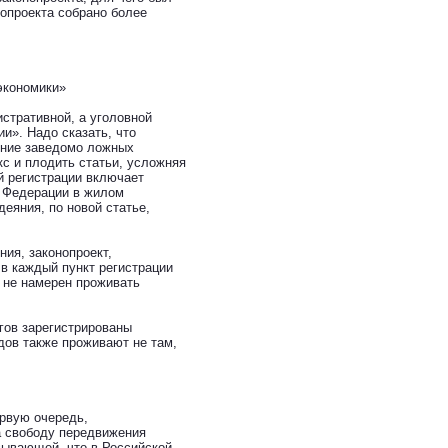
нопроекта собрано более
экономики»
стративной, а уголовной
и». Надо сказать, что
сение заведомо ложных
с и плодить статьи, усложняя
й регистрации включает
й Федерации в жилом
еяния, по новой статье,
ия, законопроект,
 в каждый пункт регистрации
о не намерен проживать
гов зарегистрированы
дов также проживают не там,
ервую очередь,
а свободу передвижения
исывающей, что в Российской