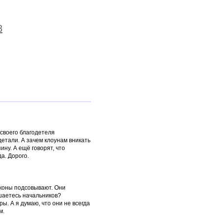
3
 своего благодетеля
детали. А зачем клоунам вникать
ину. А ещё говорят, что
а. Дорого.
аконы подсовывают. Они
ушаетесь начальников?
ры. А я думаю, что они не всегда
м.