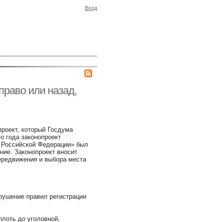
Вход
право или назад,
роект, который Госдума
о года законопроект
 Российской Федерации» был
ние. Законопроект вносит
передвижения и выбора места
рушение правил регистрации
плоть до уголовной,