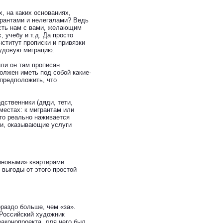
, на каких основаниях,
грантами и нелегалами? Ведь
есть нам с вами, желающим
, учебу и т.д. Да просто
нститут прописки и привязки
рудовую миграцию.
или он там прописан
лжен иметь под собой какие-
предположить, что
дственники (дяди, тети,
местах: к мигрантам или
кто реально наживается
ки, оказывающие услуги
зиновыми» квартирами
 выгоды от этого простой
раздо больше, чем «за».
 Российский художник
законопроекта, для чего был