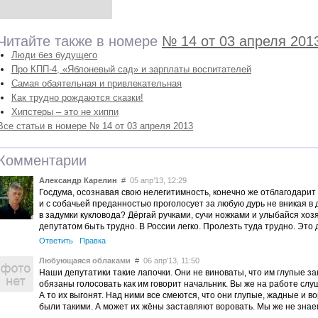
Читайте также в номере
№ 14 от 03 апреля 201
Люди без будущего
Про КПП-4, «Яблоневый сад» и зарплаты воспитателей
Самая обаятельная и привлекательная
Как трудно рождаются сказки!
Хипстеры – это не хиппи
Все статьи в номере № 14 от 03 апреля 2013
Комментарии
Александр Карелин
#
05 апр’13, 12:29
Госдума, осознавая свою нелегитимность, конечно же отблагодарит
и с собачьей преданностью проголосует за любую дурь не вникая в 
в задумки кукловода? Дёргай ручками, сучи ножками и улыбайся хозя
депутатом быть трудно. В России легко. Пролезть туда трудно. Это д
Ответить
Правка
Любующаяся облаками
#
06 апр’13, 11:50
Наши депутатики такие лапочки. Они не виноваты, что им глупые з
обязаны голосовать как им говорит начальник. Вы же на работе сл
А то их выгонят. Над ними все смеются, что они глупые, жадные и во
были такими. А может их жёны заставляют воровать. Мы же не знае