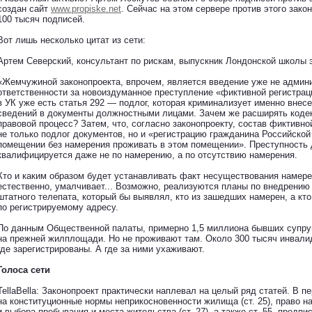
создан сайт
www.propiske.net
. Сейчас на этом сервере против этого зако
100 тысяч подписей.
Вот лишь несколько цитат из сети:
Артем Северский, консультант по рискам, выпускник Лондонской школы 
«Жемчужиной законопроекта, впрочем, является введение уже не админи
ответственности за новоиздуманное преступление «фиктивной регистраци
в УК уже есть статья 292 — подлог, которая криминализует именно вне
сведений в документы должностными лицами. Зачем же расширять кодек
правовой процесс? Затем, что, согласно законопроекту, состав фиктивно
не только подлог документов, но и «регистрацию гражданина Российско
помещении без намерения проживать в этом помещении». Преступность д
квалифицируется даже не по намерению, а по отсутствию намерения.
Кто и каким образом будет устанавливать факт несуществования намерен
естественно, умалчивает... Возможно, реализуются планы по внедрению
штатного телепата, который бы выявлял, кто из зашедших намерен, а кт
по регистрируемому адресу.
По данным Общественной палаты, примерно 1,5 миллиона бывших супру
на прежней жилплощади. Но не проживают там. Около 300 тысяч инвали
где зарегистрированы. А где за ними ухаживают.
Голоса сети
TellaBella: Законопроект практически наплевал на целый ряд статей. В п
на конституционные нормы неприкосновенности жилища (ст. 25), право н
и выбора пребывания и места жительства (ст. 27), а также ст. 55, предп