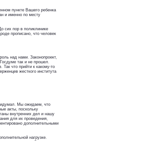
нном пункте Вашего ребенка
н и именно по месту
До сих пор в поликлинике
вроде прописано, что человек
роль над нами. Законопроект,
Госдуме так и не прошел.
 Так что прийти к какому-то
верженцев жесткого института
ридумал. Мы ожидаем, что
ые акты, поскольку
ганы внутренних дел и нашу
ания для их проведения,
аментировано дополнительными
ополнительной нагрузке.