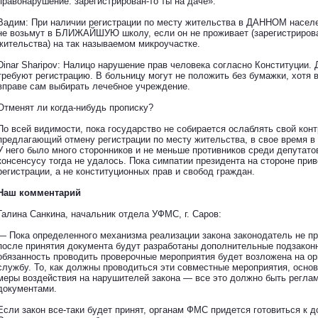
правонарушение: зарегистрирован-то ты на даче».
Вадим: При наличии регистрации по месту жительства в ДАННОМ населе
не возьмут в БЛИЖАЙШУЮ школу, если он не проживает (зарегистрирова
жительства) на так называемом микроучастке.
Dinar Sharipov: Налицо нарушение прав человека согласно Конституции. 
требуют регистрацию. В больницу могут не положить без бумажки, хотя 
вправе сам выбирать лечебное учреждение.
Отменят ли когда-нибудь прописку?
По всей видимости, пока государство не собирается ослаблять свой конт
предлагающий отмену регистрации по месту жительства, в свое время в 
У него было много сторонников и не меньше противников среди депутатов.
консенсусу тогда не удалось. Пока симпатии президента на стороне при
регистрации, а не конституционных прав и свобод граждан.
Наш комментарий
Галина Санкина, начальник отдела УФМС, г. Саров:
— Пока определенного механизма реализации закона законодатель не п
после принятия документа будут разработаны дополнительные подзаконн
обязанность проводить проверочные мероприятия будет возложена на ор
службу. То, как должны проводиться эти совместные мероприятия, основ
меры воздействия на нарушителей закона — все это должно быть регл
документами.
Если закон все-таки будет принят, органам ФМС придется готовиться к д