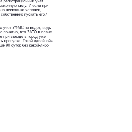
на регистрационный учет
 законную силу. И если при
ано несколько человек,
 собственник пускать его?
их учет УФМС не ведет, ведь
о понятно, что ЗАТО в плане
е при въезде в город уже
ть пропуска. Такой «двойной»
ше 90 суток без какой-либо