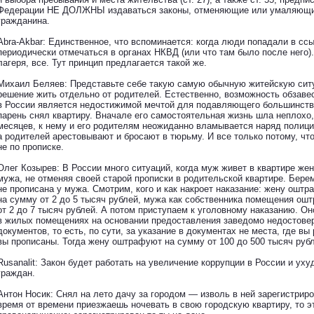
Федерации НЕ ДОЛЖНЫ издаваться законы, отменяющие или умаляющи
гражданина.
Abra-Akbar: Единственное, что вспоминается: когда люди попадали в сс
периодически отмечаться в органах НКВД (или что там было после него)
лагеря, все. Тут принцип предлагается такой же.
Михаил Беляев: Представьте себе такую самую обычную житейскую сит
решение жить отдельно от родителей. Естественно, возможность обзав
в России является недостижимой мечтой для подавляющего большинств
парень снял квартиру. Вначале его самостоятельная жизнь шла неплохо, 
месяцев, к нему и его родителям неожиданно вламывается наряд полици
а родителей арестовывают и бросают в тюрьму. И все только потому, чт
не по прописке.
Олег Козырев: В России много ситуаций, когда муж живет в квартире же
мужа, не отменяя своей старой прописки в родительской квартире. Бере
не прописана у мужа. Смотрим, кого и как накроет наказание: жену ошт
на сумму от 2 до 5 тысяч рублей, мужа как собственника помещения ош
от 2 до 7 тысяч рублей. А потом приступаем к уголовному наказанию. Он
в жилых помещениях на основании предоставления заведомо недостове
документов, то есть, по сути, за указание в документах не места, где вы
вы прописаны. Тогда жену оштрафуют на сумму от 100 до 500 тысяч рубл
Rusanalit: Закон будет работать на увеличение коррупции в России и ух
граждан.
Антон Носик: Снял на лето дачу за городом — изволь в ней зарегистриро
время от времени приезжаешь ночевать в свою городскую квартиру, то 