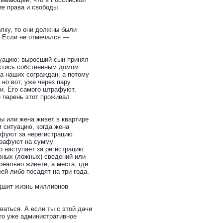
е права и свободы
ылку, то они должны были
. Если не отмечался —
уацию: выросший сын принял
естись собственным домом
а наших сограждан, а потому
но вот, уже через пару
и. Его самого штрафуют,
о парень этот проживал
ны или жена живет в квартире
м ситуацию, когда жена
рафуют за нерегистрацию
трафуют на сумму
о наступает за регистрацию
рных (ложных) сведений или
 реально живете, а места, где
ей либо посадят на три года.
удшит жизнь миллионов
ваться. А если ты с этой дачи
это уже административное