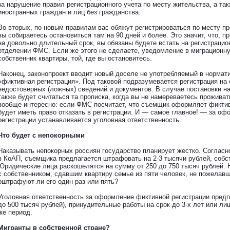
за нарушение правил регистрационного учета по месту жительства, а та
иностранных граждан и лиц без гражданства.
Во-вторых, по новым правилам вас обяжут регистрироваться по месту п
вы собираетесь остановиться там на 90 дней и более. Это значит, что, п
на довольно длительный срок, вы обязаны будете встать на регистраци
отделении ФМС. Если же этого не сделаете, уведомление в миграционн
собственник квартиры, той, где вы остановитесь.
Наконец, законопроект вводит новый доселе не употребляемый в нормат
«фиктивная регистрация». Под таковой подразумевается регистрация на
недостоверных (ложных) сведений и документов. В случае постановки н
также будет считаться та прописка, когда вы не намереваетесь проживат
вообще интересно: если ФМС посчитает, что съемщик оформляет фикти
будет иметь право отказать в регистрации. И — самое главное! — за о
регистрации устанавливается уголовная ответственность.
Что будет с непокорными
Наказывать непокорных россиян государство планирует жестко. Соглас
в КоАП, съемщика предлагается штрафовать на 2-3 тысячи рублей, собс
Юридические лица раскошелятся на сумму от 250 до 750 тысяч рублей. Н
с собственником, сдавшим квартиру семье из пяти человек, не пожелав
оштрафуют ли его один раз или пять?
Уголовная ответственность за оформление фиктивной регистрации предп
до 500 тысяч рублей), принудительные работы на срок до 3-х лет или ли
же период.
Мигранты в собственной стране?