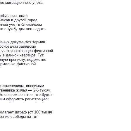
кже миграционного учета
ребывания, если
риехав в другой город
онный учет в ближайшем
ую службу должен подать
ивных документах термин
 основании заведомо
а учет иностранцев фиктивной
ь в данной квартире. Тут
вную прописку, ведомство
формление фиктивной
но изменениям, вносимым
твенника жилья — 2-5 тысяч.
е совсем понятно, что будет
шим оформить регистрацию:
олагает штраф (от 100 тысяч
шение свободы на тот