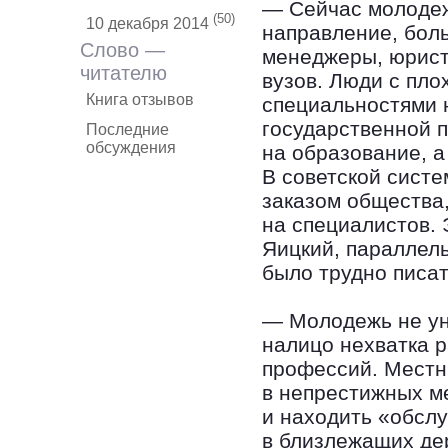
— Сейчас молодеж
(50)
10 декабря 2014
направление, боль
Слово —
менеджеры, юрист
читателю
вузов. Люди с пл
Книга отзывов
специальностями н
государственной п
Последние
обсуждения
на образование, а
В советской сист
заказом общества
на специалистов. 
Яицкий, параллель
было трудно писа
— Молодежь не ун
налицо нехватка р
профессий. Местн
в непрестижных м
и находить «обсл
в близлежащих де