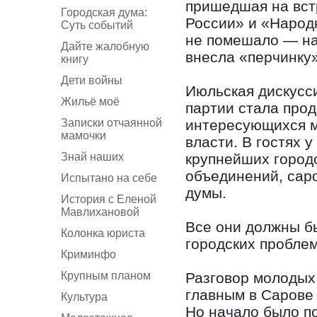
пришедшая на встр
Городская дума:
России» и «Народ
Суть событий
не помешало — на
Дайте жалобную
внесла «перчинку»
книгу
Дети войны
Июльская дискусс
Жильё моё
партии стала про
Записки отчаянной
интересующихся м
мамочки
власти. В гостях 
Знай наших
крупнейших город
объединений, сар
Испытано на себе
думы.
История с Еленой
Мавлихановой
Все они должны б
Колонка юриста
городских проблем
Криминфо
Крупным планом
Разговор молодых
главным в Сарове
Культура
Но начало было п