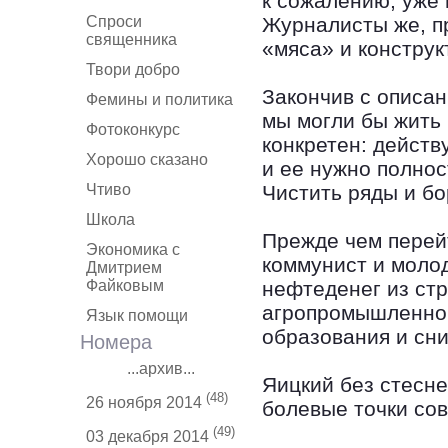
к сожалению, уже
Спроси
Журналисты же, п
священника
«мяса» и конструк
Твори добро
Закончив с описан
Фемины и политика
мы могли бы жить
Фотоконкурс
конкретен: дейст
Хорошо сказано
и ее нужно полнос
Чтиво
Чистить ряды и бо
Школа
Прежде чем перейт
Экономика с
коммунист и моло
Дмитрием
Файковым
нефтеденег из стр
агропромышленног
Язык помощи
образования и сн
Номера
...архив...
Яицкий без стесне
(48)
26 ноября 2014
болевые точки со
(49)
03 декабря 2014