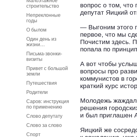
Малоэтажное
вопрос о том, что
строительство
депутат Яицкий от
Непреклонные
годы
— Выгоним этого г
О былом
первое, что мы сд
Один день из
Почистим здесь. П
жизни…
попала по принцип
Письма-звонки-
визиты
А вот чтобы услы
Привет с большой
вопросы про разв
земли
коммунистов в го
Путешествия
краткий курс исто
Родители
Молодежь жаждала
Саров: инструкция
по применению
решения городских
и был приглашен 
Слово депутату
Слово за слово
Яицкий же сосред
Спорт