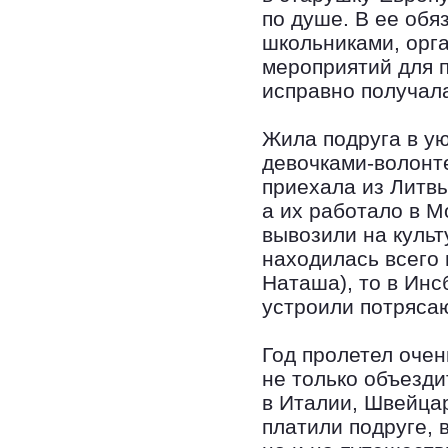
по душе. В ее об
школьниками, орг
мероприятий для 
исправно получал
Жила подруга в ую
девочками-волонте
приехала из Литв
а их работало в М
вывозили на культ
находилась всего 
Наташа), то в Инс
устроили потрясаю
Год пролетел очен
не только объезди
в Италии, Швейцар
платили подруге, 