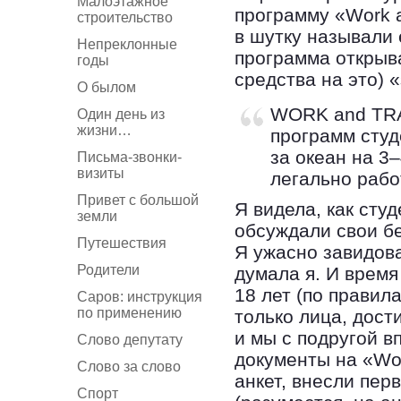
Малоэтажное
программу «Work a
строительство
в шутку называли 
Непреклонные
программа открыв
годы
средства на это) 
О былом
WORK and TRA
Один день из
жизни…
программ студ
за океан на 3
Письма-звонки-
визиты
легально рабо
Привет с большой
Я видела, как сту
земли
обсуждали свои б
Путешествия
Я ужасно завидова
Родители
думала я. И врем
18 лет (по правил
Саров: инструкция
по применению
только лица, дост
и мы с подругой 
Слово депутату
документы на «Wor
Слово за слово
анкет, внесли пер
Спорт