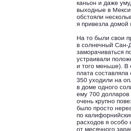
каньон и даже ум
выходные в Мексик
обстояли несколь
я привезла домой 
На то были свои п
в солнечный Сан-Д
заморачиваться по
устраивали полож
и того меньше). 
плата составляла 
350 уходили на оп
в доме одного со
ему 700 долларов 
очень крупно пове
было просто нере
по калифорнийским
расходов я особо
от месячного зара