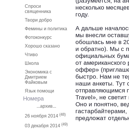
(разумеется, на а
Спроси
несколько месяцев
священника
году.
Твори добро
А дальше началос
Фемины и политика
мы внесли оставш
Фотоконкурс
обошлась мне в 2
Хорошо сказано
и обратно). Мы с 
Чтиво
официальных бума
от американского
Школа
оффер» (приглаше
Экономика с
быстро. Нам не те
Дмитрием
Файковым
наши анкеты. Тут 
отправляющимся п
Язык помощи
Travel», не свети
Номера
Оно и понятно, ве
...архив...
гастарбайтерами, 
(48)
26 ноября 2014
предложат отдель
(49)
03 декабря 2014