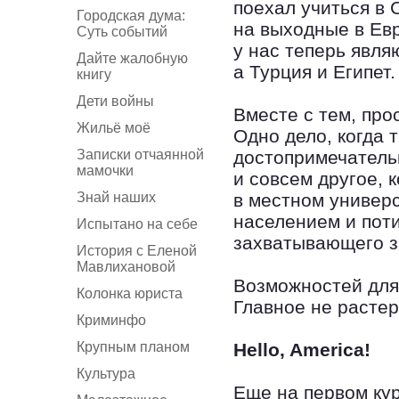
поехал учиться в
Городская дума:
на выходные в Ев
Суть событий
у нас теперь явл
Дайте жалобную
а Турция и Египет.
книгу
Дети войны
Вместе с тем, про
Жильё моё
Одно дело, когда 
Записки отчаянной
достопримечательн
мамочки
и совсем другое, 
Знай наших
в местном универ
населением и пот
Испытано на себе
захватывающего з
История с Еленой
Мавлихановой
Возможностей для
Колонка юриста
Главное не растер
Криминфо
Крупным планом
Hello, America!
Культура
Еще на первом кур