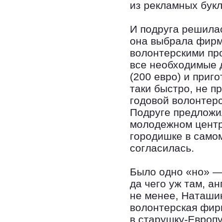
из рекламных букл
И подруга решила
она выбрала фирму
волонтерскими про
все необходимые 
(200 евро) и приг
таки быстро, не 
годовой волонтерс
Подруге предложи
молодежном центр
городишке в само
согласилась.
Было одно «но» —
да чего уж там, а
не менее, Наташи
волонтерская фирм
в старушку-Европ