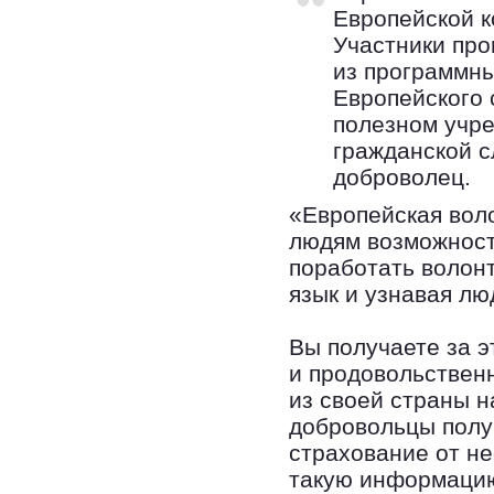
Европейской к
Участники про
из программны
Европейского 
полезном учре
гражданской с
доброволец.
«Европейская вол
людям возможност
поработать волон
язык и узнавая лю
Вы получаете за э
и продовольственн
из своей страны н
добровольцы полу
страхование от н
такую информацию