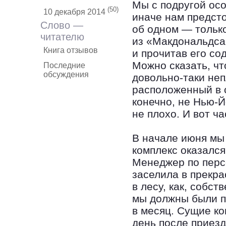
Мы с подругой осо
(50)
10 декабря 2014
иначе нам предсто
Слово —
об одном — тольк
читателю
из «Макдональдса
Книга отзывов
и прочитав его со
Можно сказать, чт
Последние
обсуждения
довольно-таки неп
расположенный в 
конечно, не Нью-Й
не плохо. И вот ча
В начале июня мы
комплекс оказался
Менеджер по перс
заселила в прекра
в лесу, как, собст
мы должны были пл
в месяц. Сущие к
день после приез