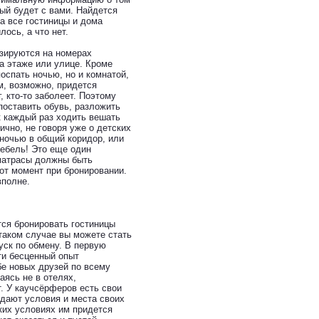
рый будет с вами. Найдется
а все гостиницы и дома
ось, а что нет.
изируются на номерах
на этаже или улице. Кроме
поспать ночью, но и комнатой,
ам, возможно, придется
, кто-то заболеет. Поэтому
поставить обувь, разложить
к каждый раз ходить вешать
ично, не говоря уже о детских
ночью в общий коридор, или
ебель! Это еще один
матрасы должны быть
от момент при бронировании.
вполне.
тся бронировать гостиницы
 таком случае вы можете стать
уск по обмену. В первую
ти бесценный опыт
бе новых друзей по всему
ясь не в отелях,
. У каучсёрферов есть свои
ждают условия и места своих
ких условиях им придется