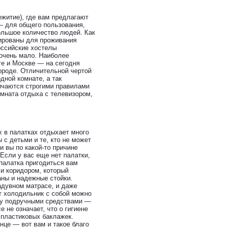
ежитие), где вам предлагают
— для общего пользования,
большое количество людей. Как
рированы для проживания
оссийские хостелы
 очень мало. Наиболее
ге и Москве — на сегодня
городе. Отличительной чертой
дной комнате, а так
ичаются строгими правилами
мната отдыха с телевизором,
х в палатках отдыхает много
с детьми и те, кто не может
и вы по какой-то причине
 Если у вас еще нет палатки,
 палатка пригодиться вам
и коридором, который
аны и надежные стойки.
адувном матрасе, и даже
от холодильник с собой можно
рху подручными средствами —
 не означает, что о гигиене
пластиковых баклажек.
нце — вот вам и такое благо