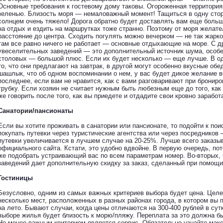
Основные требования к гостевому дому таковы. Огороженная территори
зеленью. Близость моря — немаловажный момент! Тащиться в одну стор
солнцем очень тяжело! Дорога обратно будет доставлять вам еще больш
на отдых и ездить на маршрутках тоже странно. Поэтому от моря желате
расстояние до центра. Сходить погулять можно вечерком — не так жарко
там все равно ничего не работает — основные отдыхающие на море. С д
увеселительных заведений — это дополнительный источник шума, особе
столовых — большой плюс. Если их будет несколько — еще лучше. В о
то, что они предлагают на завтрак, в другой могут особенно вкусные обед
шашлык, что об одном воспоминании о нем, у вас будет дикое желание в
последнее, если вам не нравится, как с вами разговаривают при бронир
трубку. Если хозяин не считает нужным быть любезным еще до того, как 
же говорить после того, как вы приедете и отдадите свои кровно зарабо
Санатории/пансионаты
Если вы хотите проживать в санатории или пансионате, то подойти к пои
покупать путевки через туристические агентства или через посредников
путевки увеличивается в лучшем случае на 20-25%. Лучше всего заказы
официального сайта. Кстати, это удобно вдвойне. В первую очередь, по
же подобрать устраивающий вас по всем параметрам номер. Во-вторых,
заведений дает дополнительную скидку за заказ, сделанный при помощи
Гостиницы
Безусловно, одним из самых важных критериев выбора будет цена. Целе
несколько мест, расположенных в разных районах города, в котором вы 
на лето. Бывают случаи, когда цены отличаются на 300-400 рублей в су
выборе жилья будет близость к морю/пляжу. Переплата за это должна бы
Не менее важным критерием является сервис. Обязательно узнайте ма