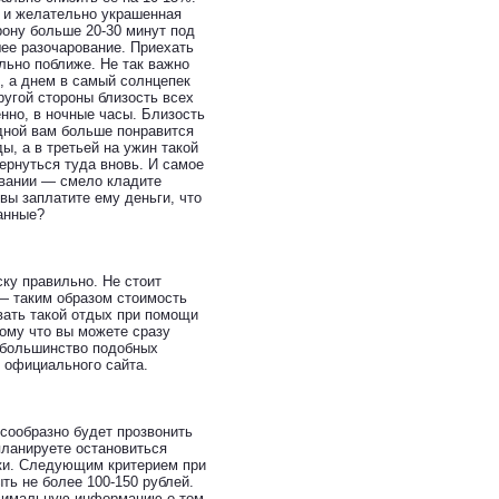
я и желательно украшенная
ону больше 20-30 минут под
ее разочарование. Приехать
льно поближе. Не так важно
, а днем в самый солнцепек
ругой стороны близость всех
нно, в ночные часы. Близость
дной вам больше понравится
ы, а в третьей на ужин такой
ернуться туда вновь. И самое
овании — смело кладите
вы заплатите ему деньги, что
танные?
ску правильно. Не стоит
 — таким образом стоимость
вать такой отдых при помощи
тому что вы можете сразу
 большинство подобных
 официального сайта.
сообразно будет прозвонить
планируете остановиться
тки. Следующим критерием при
ть не более 100-150 рублей.
ксимальную информацию о том