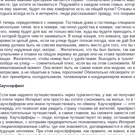
месте, где хотите остановиться. Подумайте о каждом члене семьи, кото
ли ему занятие, будет ли ему комфортно есть на общей кухне? Отзывы н
отдыха всегда есть в интернете, люди рассказывают правду, что понравил
А теперь определяемся с номером. Гостевые дома и гостиницы специал
нескольких типов: все в номере, частично удобства в номере, частично 
того, номер будет для вас не только местом, куда вы будете приходить 
в которой будете чем-то заниматься. В конце концов, это комната, где в
провести целый день, если на улице будет плохая погода, или не дай Бог
номер должен быть не совсем маленьким, иметь место для того, что бы 
на полу надувные круг, матрас… Желательно, что бы был балкон, так ка
купальники и плавки на общую веревку во дворе или на этаже проблемат
вещах. Желательно, чтобы номер был с удобствами. Выходить в туалет 
вообще на улицу — сомнительный плюс, если вы на этом сэкономили. М
немаловажный момент. Она может быть не самая новая или модная, но 
матрасами, а не обшитым в ткань поролоном! Обязательно обговорите эт
А вот пренебречь холодильником, телевизором и кондиционером можно 
Каучсерфинг
Если вам надоело путешествовать через турагентства, у вас не получае
и отели через Интернет или просто вы хотите сэкономить на жилье, то в
каучсёрфером или иначе путешествовать по обмену. Каучсерфинг — отп
очередь это позволит вам увидеть страну глазами её жителей, приобрес
самостоятельных путешествий, а самое главное, вы сможете завести се
миру. Каучсёрферы — люди, которые путешествуют по миру, останавлива
а у знакомых, с которыми предварительно познакомились через Интернет
специализированные сайты, где они знакомятся, договариваются и обсу
будущих ночлежек. При этом каучсёрферам, как правило, не важно, в ка