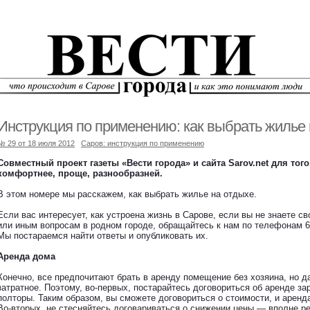
Инструкция по применению: как выбрать жилье 
№ 29 от 18 июля 2012
Саров: инструкция по применению
Совместный проект газеты «Вести города» и сайта Sarov.net для тог
комфортнее, проще, разнообразней.
В этом номере мы расскажем, как выбрать жилье на отдыхе.
Если вас интересует, как устроена жизнь в Сарове, если вы не знаете св
или иным вопросам в родном городе, обращайтесь к нам по телефонам 66-
Мы постараемся найти ответы и опубликовать их.
Аренда дома
Конечно, все предпочитают брать в аренду помещение без хозяина, но д
затратное. Поэтому, во-первых, постарайтесь договориться об аренде за
полторы. Таким образом, вы сможете договориться о стоимости, и аренд
Во-вторых, не стесняйтесь договариваться о снижении цены — вполне ре