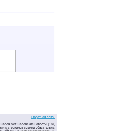
Обратная связь
Саров.Net: Саровские новости. [18+]
нии материалов ссылка обязательна.