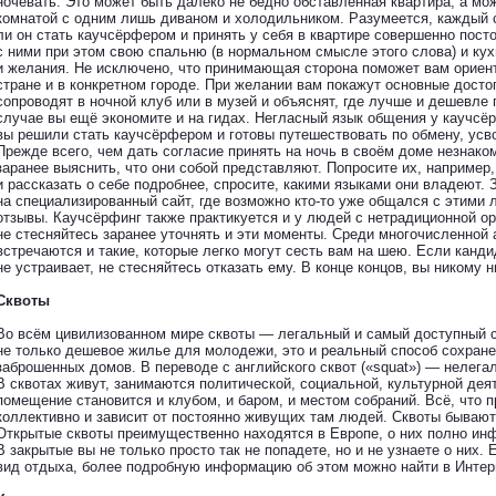
ночевать. Это может быть далеко не бедно обставленная квартира, а мож
комнатой с одним лишь диваном и холодильником. Разумеется, каждый 
ли он стать каучсёрфером и принять у себя в квартире совершенно пост
с ними при этом свою спальню (в нормальном смысле этого слова) и кух
и желания. Не исключено, что принимающая сторона поможет вам ориен
стране и в конкретном городе. При желании вам покажут основные дост
сопроводят в ночной клуб или в музей и объяснят, где лучше и дешевле 
случае вы ещё экономите и на гидах. Негласный язык общения у каучсё
вы решили стать каучсёрфером и готовы путешествовать по обмену, усво
Прежде всего, чем дать согласие принять на ночь в своём доме незнак
заранее выяснить, что они собой представляют. Попросите их, наприме
и рассказать о себе подробнее, спросите, какими языками они владеют. 
на специализированный сайт, где возможно кто-то уже общался с этими 
отзывы. Каучсёрфинг также практикуется и у людей с нетрадиционной ор
не стесняйтесь заранее уточнять и эти моменты. Среди многочисленной
встречаются и такие, которые легко могут сесть вам на шею. Если канд
не устраивает, не стесняйтесь отказать ему. В конце концов, вы никому 
Сквоты
Во всём цивилизованном мире сквоты — легальный и самый доступный с
не только дешевое жилье для молодежи, это и реальный способ сохран
заброшенных домов. В переводе с английского сквот («squat») — нелега
В сквотах живут, занимаются политической, социальной, культурной де
помещение становится и клубом, и баром, и местом собраний. Всё, что 
коллективно и зависит от постоянно живущих там людей. Сквоты бывают 
Открытые сквоты преимущественно находятся в Европе, о них полно инф
В закрытые вы не только просто так не попадете, но и не узнаете о них.
вид отдыха, более подробную информацию об этом можно найти в Интер