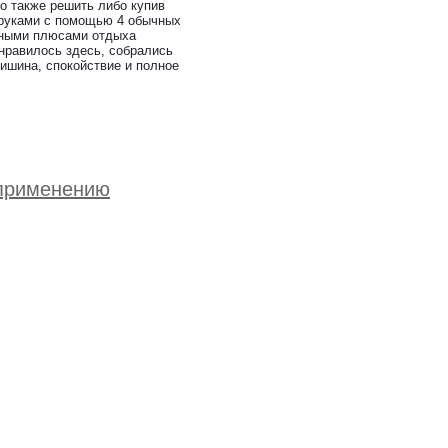
но также решить либо купив
 руками с помощью 4 обычных
авными плюсами отдыха
онравилось здесь, собрались
ишина, спокойствие и полное
 применению