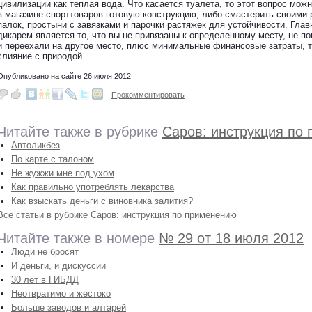
цивилизации как теплая вода. Что касается туалета, то этот вопрос мож
в магазине спорттоваров готовую конструкцию, либо смастерить своими
палок, простыни с завязками и парочки растяжек для устойчивости. Гл
дикарем является то, что вы не привязаны к определенному месту, не п
и переехали на другое место, плюс минимальные финансовые затраты, т
слияние с природой.
Опубликовано на сайте 26 июля 2012
Прокомментировать
Читайте также в рубрике
Саров: инструкция по
Автоликбез
По карте с талоном
Не жужжи мне под ухом
Как правильно употреблять лекарства
Как взыскать деньги с виновника залития?
Все статьи в рубрике Саров: инструкция по применению
Читайте также в номере
№ 29 от 18 июля 2012
Люди не бросят
И деньги, и дискуссии
30 лет в ГИБДД
Неотвратимо и жестоко
Больше заводов и алтарей