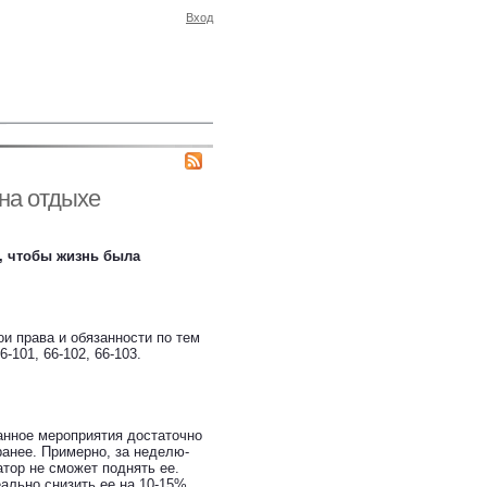
Вход
на отдыхе
о, чтобы жизнь была
ои права и обязанности по тем
101, 66-102, 66-103.
анное мероприятия достаточно
ранее. Примерно, за неделю-
атор не сможет поднять ее.
ально снизить ее на 10-15%.