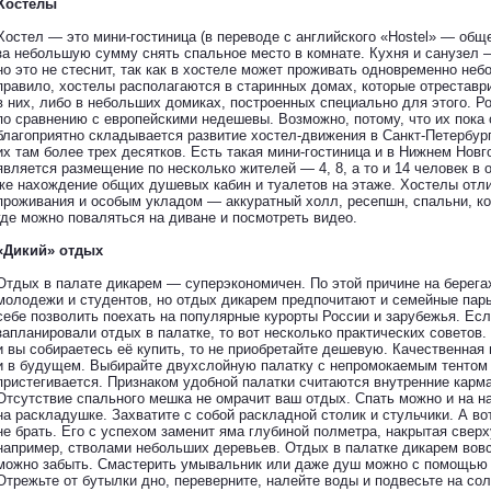
Хостелы
Хостел — это мини-гостиница (в переводе с английского «Hostel» — общ
за небольшую сумму снять спальное место в комнате. Кухня и санузел 
но это не стеснит, так как в хостеле может проживать одновременно не
правило, хостелы располагаются в старинных домах, которые отрестав
в них, либо в небольших домиках, построенных специально для этого. Р
по сравнению с европейскими недешевы. Возможно, потому, что их пока
благоприятно складывается развитие хостел-движения в Санкт-Петербур
их там более трех десятков. Есть такая мини-гостиница и в Нижнем Нов
является размещение по несколько жителей — 4, 8, а то и 14 человек в о
же нахождение общих душевых кабин и туалетов на этаже. Хостелы отл
проживания и особым укладом — аккуратный холл, ресепшн, спальни, ко
где можно поваляться на диване и посмотреть видео.
«Дикий» отдых
Отдых в палате дикарем — суперэкономичен. По этой причине на берега
молодежи и студентов, но отдых дикарем предпочитают и семейные пары 
себе позволить поехать на популярные курорты России и зарубежья. Есл
запланировали отдых в палатке, то вот несколько практических советов.
и вы собираетесь её купить, то не приобретайте дешевую. Качественная
и в будущем. Выбирайте двухслойную палатку с непромокаемым тентом 
пристегивается. Признаком удобной палатки считаются внутренние карм
Отсутствие спального мешка не омрачит ваш отдых. Спать можно и на н
на раскладушке. Захватите с собой раскладной столик и стульчики. А в
не брать. Его с успехом заменит яма глубиной полметра, накрытая све
например, стволами небольших деревьев. Отдых в палатке дикарем вовсе
можно забыть. Смастерить умывальник или даже душ можно с помощью 
Отрежьте от бутылки дно, переверните, налейте воды и подвесьте на сол