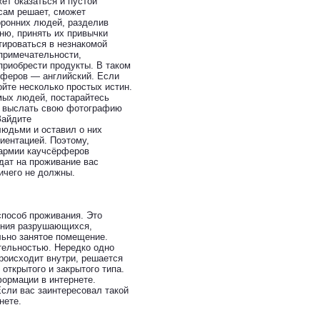
ет оказаться и пустой
сам решает, сможет
оронних людей, разделив
ню, принять их привычки
тироваться в незнакомой
опримечательности,
приобрести продукты. В таком
рферов — английский. Если
йте несколько простых истин.
омых людей, постарайтесь
р, выслать свою фотографию
Зайдите
людьми и оставил о них
иентацией. Поэтому,
 армии каучсёрферов
идат на проживание вас
ничего не должны.
пособ проживания. Это
ения разрушающихся,
льно занятое помещение.
ятельностью. Нередко одно
происходит внутри, решается
открытого и закрытого типа.
ормации в интернете.
 Если вас заинтересовал такой
нете.