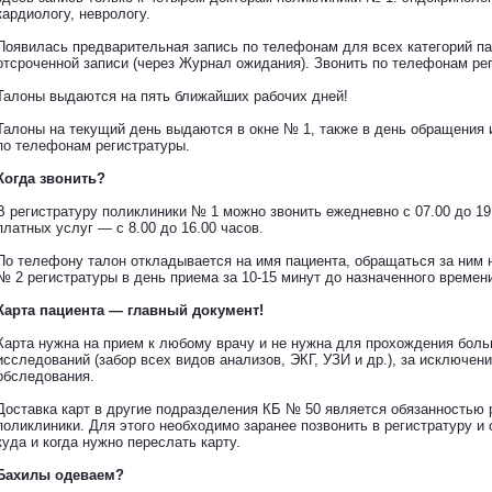
кардиологу, неврологу.
Появилась предварительная запись по телефонам для всех категорий п
отсроченной записи (через Журнал ожидания). Звонить по телефонам ре
Талоны выдаются на пять ближайших рабочих дней!
Талоны на текущий день выдаются в окне № 1, также в день обращения 
по телефонам регистратуры.
Когда звонить?
В регистратуру поликлиники № 1 можно звонить ежедневно с 07.00 до 19.
платных услуг — с 8.00 до 16.00 часов.
По телефону талон откладывается на имя пациента, обращаться за ним 
№ 2 регистратуры в день приема за 10-15 минут до назначенного времен
Карта пациента — главный документ!
Карта нужна на прием к любому врачу и не нужна для прохождения боль
исследований (забор всех видов анализов, ЭКГ, УЗИ и др.), за исключен
обследования.
Доставка карт в другие подразделения КБ № 50 является обязанностью 
поликлиники. Для этого необходимо заранее позвонить в регистратуру 
куда и когда нужно переслать карту.
Бахилы одеваем?