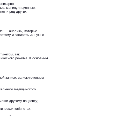
анитарно-
вые, манипуляционные,
нет и ряд других
ие, — анализы, которые
Поэтому и забирать их нужно
тикетом, так
мического режима. К основным
ной записи, за исключением
тельного медицинского
омощи другому пациенту;
ических кабинетах;