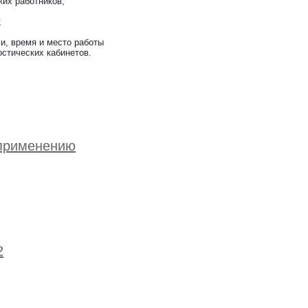
ких работников;
;
и, время и место работы
стических кабинетов.
 применению
2