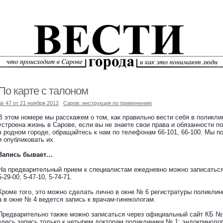
По карте с талоном
№ 47 от 21 ноября 2012
Саров: инструкция по применению
В этом номере мы расскажем о том, как правильно вести себя в поликлин
устроена жизнь в Сарове, если вы не знаете свои права и обязанности п
в родном городе, обращайтесь к нам по телефонам 66-101, 66-100. Мы п
и опубликовать их.
Запись бывает…
На предварительный прием к специалистам ежедневно можно записатьс
5-29-00, 5-47-10, 5-74-71.
Кроме того, это можно сделать лично в окне № 6 регистратуры поликлин
а в окне № 4 ведется запись к врачам-гинекологам.
Предварительно также можно записаться через официальный сайт КБ № 5
здесь запись только к четырем докторам поликлиники № 1: эндокринолог