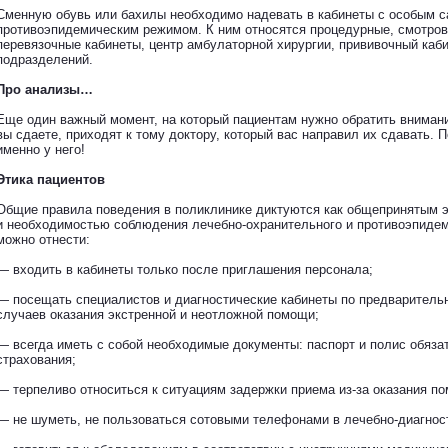
Сменную обувь или бахилы необходимо надевать в кабинеты с особым с
противоэпидемическим режимом. К ним относятся процедурные, смотро
перевязочные кабинеты, центр амбулаторной хирургии, прививочный каби
подразделений.
Про анализы…
Еще один важный момент, на который пациентам нужно обратить вниман
вы сдаете, приходят к тому доктору, который вас направил их сдавать. 
именно у него!
Этика пациентов
Общие правила поведения в поликлинике диктуются как общепринятым э
и необходимостью соблюдения лечебно-охранительного и противоэпиде
можно отнести:
— входить в кабинеты только после приглашения персонала;
— посещать специалистов и диагностические кабинеты по предваритель
случаев оказания экстренной и неотложной помощи;
— всегда иметь с собой необходимые документы: паспорт и полис обяза
страхования;
— терпеливо относиться к ситуациям задержки приема из-за оказания п
— не шуметь, не пользоваться сотовыми телефонами в лечебно-диагност