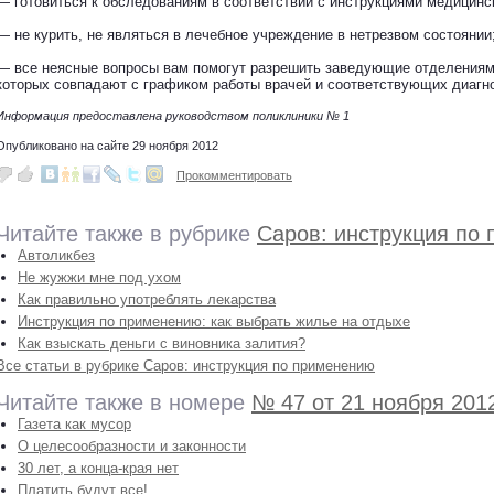
— готовиться к обследованиям в соответствии с инструкциями медицинс
— не курить, не являться в лечебное учреждение в нетрезвом состоянии
— все неясные вопросы вам помогут разрешить заведующие отделениям
которых совпадают с графиком работы врачей и соответствующих диагно
Информация предоставлена руководством поликлиники № 1
Опубликовано на сайте 29 ноября 2012
Прокомментировать
Читайте также в рубрике
Саров: инструкция по
Автоликбез
Не жужжи мне под ухом
Как правильно употреблять лекарства
Инструкция по применению: как выбрать жилье на отдыхе
Как взыскать деньги с виновника залития?
Все статьи в рубрике Саров: инструкция по применению
Читайте также в номере
№ 47 от 21 ноября 201
Газета как мусор
О целесообразности и законности
30 лет, а конца-края нет
Платить будут все!