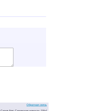
Обратная связь
Саров.Net: Саровские новости. [18+]