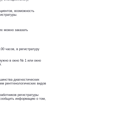
ациентов, возможность
гистратуры.
их можно заказать
00 часов, в регистратуру
нужно в окно № 1 или окно
и.
шинства диагностических
ием рентгенологических видов
работников регистратуры
и сообщить информацию о том,