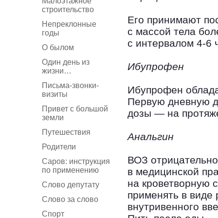
Малоэтажное
строительство
Его принимают пос
Непреклонные
с массой тела боле
годы
с интервалом 4-6 
О былом
Один день из
Ибупрофен
жизни…
Письма-звонки-
Ибупрофен облада
визиты
Первую дневную д
Привет с большой
дозы — на протяж
земли
Путешествия
Анальгин
Родители
ВОЗ отрицательно
Саров: инструкция
по применению
в медицинской пра
на кроветворную с
Слово депутату
применять в виде
Слово за слово
внутривенного вве
Спорт