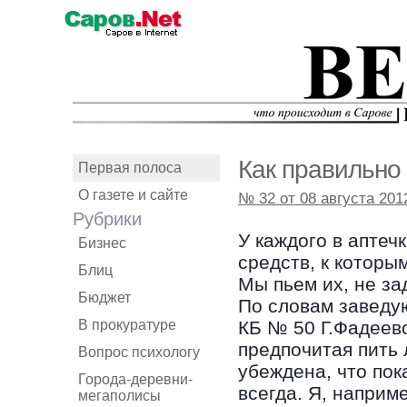
Как правильно
Первая полоса
О газете и сайте
№ 32 от 08 августа 201
Рубрики
У каждого в аптеч
Бизнес
средств, к которы
Блиц
Мы пьем их, не за
Бюджет
По словам заведу
В прокуратуре
КБ № 50 Г.Фадеево
предпочитая пить
Вопрос психологу
убеждена, что по
Города-деревни-
всегда. Я, наприм
мегаполисы