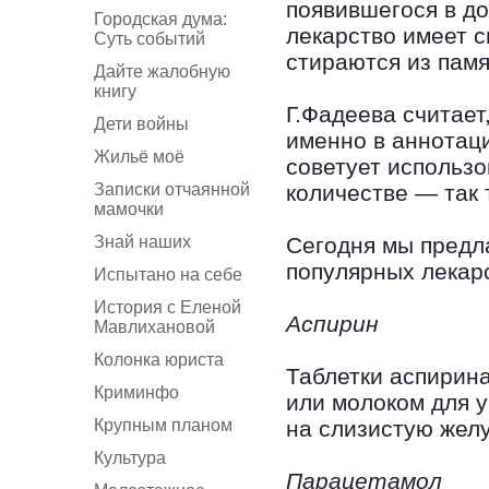
появившегося в д
Городская дума:
лекарство имеет с
Суть событий
стираются из памя
Дайте жалобную
книгу
Г.Фадеева считает
Дети войны
именно в аннотаци
Жильё моё
советует использо
Записки отчаянной
количестве — так 
мамочки
Знай наших
Сегодня мы предл
популярных лекар
Испытано на себе
История с Еленой
Аспирин
Мавлихановой
Колонка юриста
Таблетки аспирин
Криминфо
или молоком для 
Крупным планом
на слизистую желу
Культура
Парацетамол