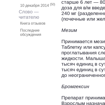
старше 6 лет — 80
(50)
10 декабря 2014
доза для в/м введ
Слово —
240 мг (разделенн
читателю
(почечные или жел
Книга отзывов
Мезим
Последние
обсуждения
Принимается мези
Таблетку или капс
проглатывания сл
жидкости. Малыша
тысяч единиц в су
тысяч единиц в су
до неограниченно
Бромгексин
Препарат принима
Взрослым назначают