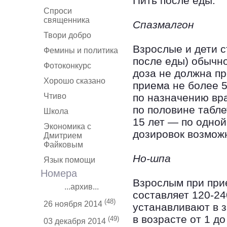
Пить после еды.
Спроси
священника
Спазмалгон
Твори добро
Взрослые и дети 
Фемины и политика
после еды) обычно
Фотоконкурс
доза не должна п
Хорошо сказано
приема не более 5
Чтиво
по назначению вра
по половине таблет
Школа
15 лет — по одной
Экономика с
дозировок возможн
Дмитрием
Файковым
Но-шпа
Язык помощи
Номера
Взрослым при при
...архив...
составляет 120-24
(48)
26 ноября 2014
устанавливают в з
в возрасте от 1 до
(49)
03 декабря 2014