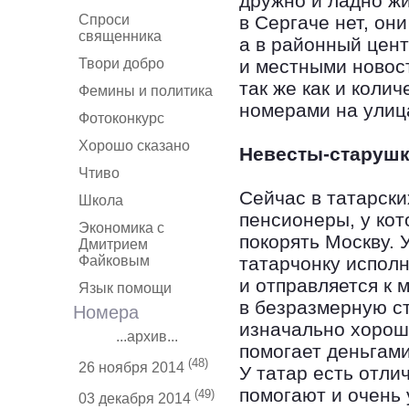
дружно и ладно жи
Спроси
в Сергаче нет, он
священника
а в районный цен
Твори добро
и местными новост
так же как и коли
Фемины и политика
номерами на улиц
Фотоконкурс
Хорошо сказано
Невесты-старуш
Чтиво
Сейчас в татарски
Школа
пенсионеры, у кот
Экономика с
покорять Москву. 
Дмитрием
Файковым
татарчонку исполн
и отправляется к
Язык помощи
в безразмерную ст
Номера
изначально хорош
...архив...
помогает деньгам
(48)
26 ноября 2014
У татар есть отли
помогают и очень
(49)
03 декабря 2014