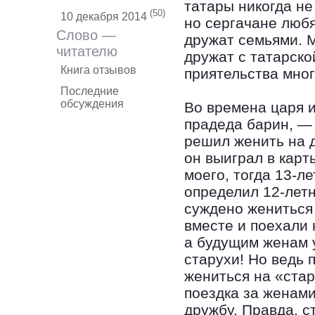
татары никогда не
(50)
10 декабря 2014
но сергачане любя
Слово —
дружат семьями. 
читателю
дружат с татарско
Книга отзывов
приятельства мног
Последние
обсуждения
Во времена царя и
прадеда барин, —
решил женить на д
он выиграл в карт
моего, тогда 13-л
определил 12-летн
суждено жениться 
вместе и поехали 
а будущим женам 
старухи! Но ведь 
жениться на «стар
поездка за женам
дружбу. Правда, с