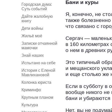
Бани и куры
Городская дума:
Суть событий
Я, конечно, не ст
Дайте жалобную
также болезненно
книгу
что связано с горо
Дети войны
Жильё моё
Сергач — маленьки
Записки отчаянной
в 160 километрах
мамочки
о нем в древних р
Знай наших
Это типичный обр
Испытано на себе
и мещанского укла
История с Еленой
и еще столько же 
Мавлихановой
Колонка юриста
Если в субботу в 
Криминфо
вообще никого не 
Крупным планом
бани и убираются 
Культура
Нет, вы не подума