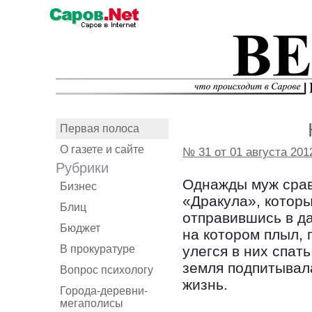
Первая полоса
О газете и сайте
№ 31 от 01 августа 201
Рубрики
Однажды муж срав
Бизнес
«Дракула», которы
Блиц
отправившись в да
Бюджет
на котором плыл, 
В прокуратуре
улегся в них спат
земля подпитывала
Вопрос психологу
жизнь.
Города-деревни-
мегаполисы