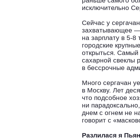
раньше самого бо
исключительно Се
Сейчас у сергачан
захватывающее — 
на зарплату в 5-8
городские крупные
открыться. Самый 
сахарной свеклы р
в бессрочные адм
Много сергачан у
в Москву. Лет дес
что подсобное хоз
ни парадоксально,
днем с огнем не н
говорит с «масков
Разлилася я Пья