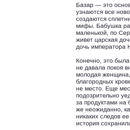
Базар — это основ
узнаются все нов
создаются сплетн
мифы. Бабушка ра
маленькой, по Сер
живет царская до
дочь императора Н
Конечно, это был
не давала покоя в
молодая женщина, 
благородных крове
не место. Еще ме
подозрительно уе
за продуктами на 
же неожиданно, к
никаких следов ее
история сохранил