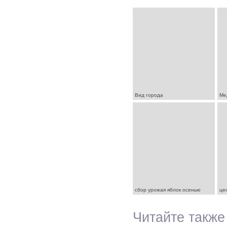
Вид города
Ме
сбор урожая яблок осенью
це
Читайте также