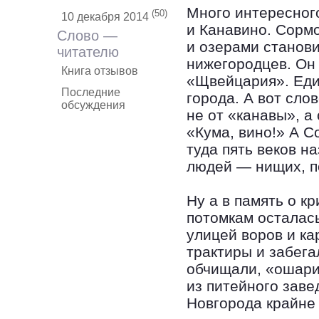
Много интересного
(50)
10 декабря 2014
и Канавино. Сормо
Слово —
и озерами станов
читателю
нижегородцев. Он 
Книга отзывов
«Щвейцария». Еди
Последние
города. А вот сло
обсуждения
не от «канавы», а
«Кума, вино!» А С
туда пять веков н
людей — нищих, п
Ну а в память о 
потомкам осталас
улицей воров и ка
трактиры и забега
обчищали, «ошари
из питейного заве
Новгорода крайне