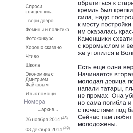
обратиться к стар
Спроси
кремль был крепки
священника
сила, надо постро
Твори добро
к месту постройки
Фемины и политика
им оказалась крас
Каменщики схвати
Фотоконкурс
с коромыслом и ве
Хорошо сказано
же утопился в Вол
Чтиво
Школа
Есть еще одна вер
Начинается вторая
Экономика с
Дмитрием
молодая девица по
Файковым
напали татары, пл
Язык помощи
не промах. Она уб
Номера
но сама погибла 
с почестями под 
...архив...
Сейчас там любят
(48)
26 ноября 2014
молодожены.
(49)
03 декабря 2014