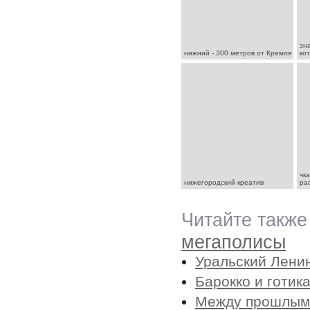
зн
нижний - 300 метров от Кремля
ко
чк
нижегородский креатив
ра
Читайте также
мегаполисы
Уральский Лени
Барокко и готик
Между прошлым