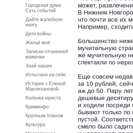
может, развлечени
Городская дума:
Суть событий
В Нижнем Новгоро
что почти все их 
Дайте жалобную
книгу
Например, сходить
Дети войны
Большинство ниже
Жильё моё
мучительную страс
Записки отчаянной
же мучительную н
мамочки
спектакли по нер
Знай наших
Испытано на себе
Еще совсем недав
за 10 рублей, се
История с Еленой
Мавлихановой
аж до 50. Пару ле
дешевые десятиру
Колонка юриста
и ходили посреди 
Криминфо
бывают только по 
Крупным планом
пустой. Соответст
Культура
смело было садит