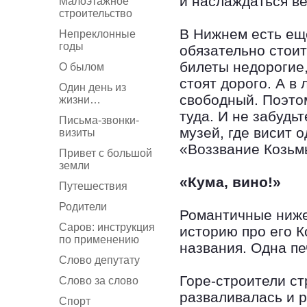
и наслаждаться в
Малоэтажное
строительство
В Нижнем есть ещ
Непреклонные
годы
обязательно стоит
билеты недорогие,
О былом
стоят дорого. А в
Один день из
свободный. Поэтом
жизни…
туда. И не забудь
Письма-звонки-
музей, где висит 
визиты
«Воззвание Козьм
Привет с большой
земли
«Кума, вино!»
Путешествия
Родители
Романтичные ниже
Саров: инструкция
историю про его 
по применению
названия. Одна пе
Слово депутату
Горе-строители ст
Слово за слово
разваливалась и 
Спорт