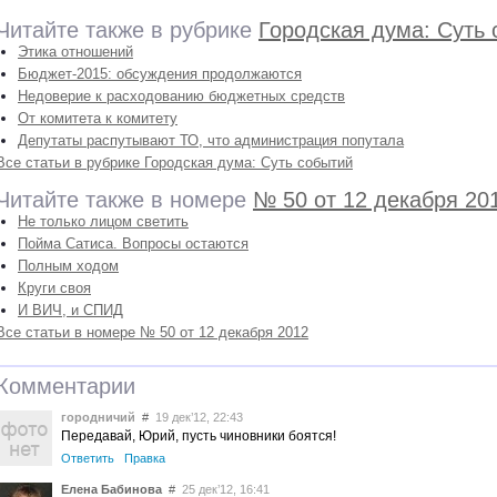
Читайте также в рубрике
Городская дума: Суть
Этика отношений
Бюджет-2015: обсуждения продолжаются
Недоверие к расходованию бюджетных средств
От комитета к комитету
Депутаты распутывают ТО, что администрация попутала
Все статьи в рубрике Городская дума: Суть событий
Читайте также в номере
№ 50 от 12 декабря 20
Не только лицом светить
Пойма Сатиса. Вопросы остаются
Полным ходом
Круги своя
И ВИЧ, и СПИД
Все статьи в номере № 50 от 12 декабря 2012
Комментарии
городничий
#
19 дек’12, 22:43
Передавай, Юрий, пусть чиновники боятся!
Ответить
Правка
Елена Бабинова
#
25 дек’12, 16:41