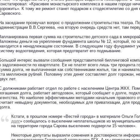
констатировал: «Красивее монастырского комплекса в нашем городе нич
дорожить». К тому же ремонт станет подарком к стодесятилетию со дня
Саровского.
На заседании прозвучал вопрос о продолжении строительства театра. П
администрации В.В.Сергеева, «на вторую очередь средств нет, там перв
Запланирована первая сумма на строительство детского сада в микрора
Заложены деньги на укрепление фундамента школы № 12, который, по з
находится в ненадлежащем состоянии. В следующем году фундамент укр
систему водоотведения, которая предотвратит его подмывание.
Большой интерес вызвали сообщения представителей биллинговой комп
о задолженности по квартплате. Ее не платят всего лишь три процента го
сумма долга, не выплаченная как собственниками жилья, так и нанимат
ста миллионов рублей. Половину этих денег составляет долг горожан, 
двух лет.
С должниками работает отдел по работе с населением Центра ЖКХ. Пом
погашения долга, работает автодозвон, который сообщает о долге, под
агентства. Но наиболее эффективными методами начальник правового 
считает невыдачу документов, необходимых для приватизации, для прод
долга.
Кстати, в прошлом номере «Вестей города» в материале Ольги Го
долг
» сообщалось о выселении неплательщиков из муниципальног
на территории города Сарова выселению подвергли 15 человек».
Некоторые депутаты выразили сомнения в достоверности информа
ее предоставили Головневой сотрудники ДГХ. А мы приводим скан