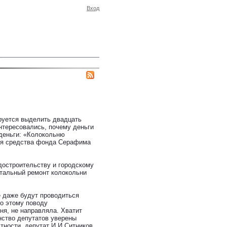
Вход
руется выделить двадцать
нтересовались, почему деньги
 деньги: «Колокольню
ся средства фонда Серафима
достроительству и городскому
итальный ремонт колокольни
 даже будут проводиться
по этому поводу
ня, не направляла. Хватит
нство депутатов уверены
тности, депутат И.И.Ситников