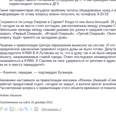
корреспондент получила в ДГХ.
Также парламентарии обсудили проблему оплаты общедомовых нужд и в
информацию по этому вопросу можно получить по телефону 9-33-33.
Сохранится ли улица Озерная в Сарове? Когда-то она была большой: 28 
А сегодня на ее месте стоят коттеджи, расположенные между улицами 
Небольшие проезды между новыми домами (их длина в среднем составл
назвать «Первый Озерный», «Второй Озерный», «Третий Озерный». Окон
вопросу будет принято на заседании думы.
Решение о приватизации Центра образования вынесено на сессию. И это 
юридическое заключение правового отдела думы не было готово. Депута
председателя КУМИ В.И.Лутикова на то, что в думу так и не были напр
объекту, запрашиваемые главой города. Ответ последовал незамедлите
ознакомиться в КУМИ. А Сергеев не смог удержаться от реплики в адре
же их в прессу передадите!»
— Конечно, передам, — подтвердил Кузнецов.
Чиновники настаивали на приватизации магазина «Юнона» (бывший «Севе
работал продуктовый отдел, сегодня он закрыт, и жители просят возобн
Рассмотрение вопроса о приватизации этого объекта временно отложили
Любовь Кяшкина
Опубликовано на сайте 16 декабря 2012
Обсуждение: 2