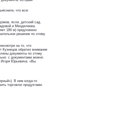
ыяснили, что всю
домов, ясли, детский сад.
Садовой и Менделеева.
яет 180 м) предложено
чательное решение по этому
несмотря на то, что
т Кузнецов обратил внимание
авлены документы по этому
льно: с документами можно
с Игоря Юрьевича: «Вы
рный»). В нем когда-то
овить торговлю продуктами.
.