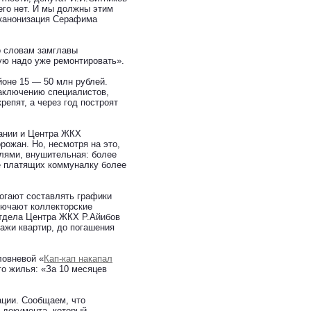
его нет. И мы должны этим
 канонизация Серафима
о словам замглавы
ую надо уже ремонтировать».
йоне 15 — 50 млн рублей.
аключению специалистов,
епят, а через год построят
ании и Центра ЖКХ
рожан. Но, несмотря на это,
елями, внушительная: более
не платящих коммуналку более
огают составлять графики
ключают коллекторские
отдела Центра ЖКХ Р.Айибов
ажи квартир, до погашения
ловневой «
Кап-кап накапал
о жилья: «За 10 месяцев
ции. Сообщаем, что
 документа, который