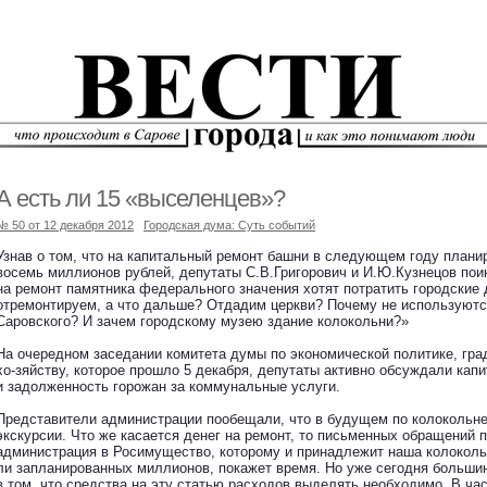
А есть ли 15 «выселенцев»?
№ 50 от 12 декабря 2012
Городская дума: Суть событий
Узнав о том, что на капитальный ремонт башни в следующем году плани
восемь миллионов рублей, депутаты С.В.Григорович и И.Ю.Кузнецов пои
на ремонт памятника федерального значения хотят потратить городские
отремонтируем, а что дальше? Отдадим церкви? Почему не используют
Саровского? И зачем городскому музею здание колокольни?»
На очередном заседании комитета думы по экономической политике, гра
хо-зяйству, которое прошло 5 декабря, депутаты активно обсуждали кап
и задолженность горожан за коммунальные услуги.
Представители администрации пообещали, что в будущем по колокольне
экскурсии. Что же касается денег на ремонт, то письменных обращений 
администрация в Росимущество, которому и принадлежит наша колоколь
ли запланированных миллионов, покажет время. Но уже сегодня больши
в том, что средства на эту статью расходов выделять необходимо. В час