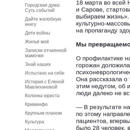
18 марта во всей 
Городская дума:
и Сарове, старто
Суть событий
выбираем жизнь». 
Дайте жалобную
культурно-массов
книгу
на пропаганду здо
Дети войны
Жильё моё
Мы превращаемся
Записки отчаянной
мамочки
О профилактике н
Знай наших
горожан доложила
психоневрологиче
Испытано на себе
Она рассказала о
История с Еленой
этим недугом, об 
Мавлихановой
люди далеко не вс
Колонка юриста
Криминфо
— В результате на
Крупным планом
по этому направле
пациентов, впервы
Культура
было 28 человек, 