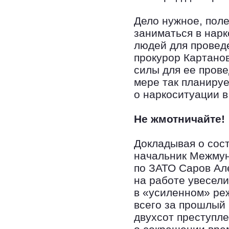
Дело нужное, поле
заниматься в нар
людей для проведе
прокурор Картанов
силы для ее прове
мере так планиру
о наркоситуации в
Не жмотничайте!
Докладывая о сос
начальник Межмун
по ЗАТО Саров Ал
на работе увесел
в «усиленном» ре
всего за прошлый 
двухсот преступл