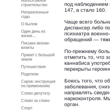
Малоэтажное
под наблюдением 
строительство
147, а стало 160.
Непреклонные
годы
Чаще всего больн
О былом
диспансер либо п
Один день из
психиатра военно
жизни…
обращений — тяже
Письма-звонки-
визиты
По-прежнему боль
Привет с большой
отметить то, что 
земли
каннабиса употреб
Путешествия
перекрыты героин
Родители
Боюсь того, что 
Саров: инструкция
по применению
заболевания, сни
направлять сведен
Слово депутату
наркоконтроля. М
Слово за слово
орган.
Спорт