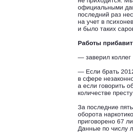
не приходится. М
официальными дан
последний раз не
на учет в психоне
и было таких саро
Работы прибавит
— заверил коллег
— Если брать 2012
в сфере незаконно
а если говорить о
количестве престу
За последние пять
оборота наркотик
приговорено 67 ли
Данные по числу л