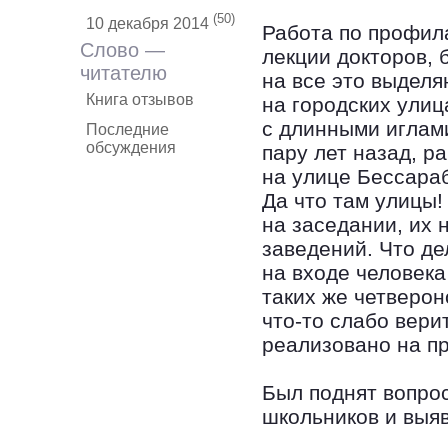
(50)
10 декабря 2014
Работа по профила
Слово —
лекции докторов, 
читателю
на все это выделя
Книга отзывов
на городских ули
с длинными иглам
Последние
обсуждения
пару лет назад, р
на улице Бессара
Да что там улицы!
на заседании, их 
заведений. Что д
на входе человека
таких же четверон
что-то слабо вери
реализовано на пр
Был поднят вопро
школьников и выя