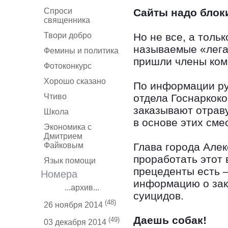
Спроси
Сайты надо блок
священника
Твори добро
Но не все, а тольк
называемые «лега
Фемины и политика
пришли члены ком
Фотоконкурс
Хорошо сказано
По информации ру
Чтиво
отдела Госнаркок
заказывают отрав
Школа
в основе этих сме
Экономика с
Дмитрием
Файковым
Глава города Але
проработать этот 
Язык помощи
прецеденты есть 
Номера
информацию о зак
...архив...
суицидов.
(48)
26 ноября 2014
Даешь собак!
(49)
03 декабря 2014