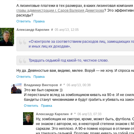
А лизинговые платежи в тех размерах, в каких лизинговая компания
главы администрации г. Саров Валерия Димитрова
? Это эффективн
расходы?
Ответить
Правка
Александр Карелин
#
05 апр’13, 12:05
«О контроле за соответствием расходов лиц, замещающих г
и иных лиц их доходам»,
Тридцать седьмой год какой-то, честное слово.
Ну да. Девяностые вам, видимо, милее. Воруй — не хочу. И спроса ни 
Ответить
Правка
Владимир Викторов
#
^
06 апр’13, 00:38
Это же был сарказм :))
И перестаньте вслед за зомбоящиком кивать на 90-е. И не снило
бандиты станут чиновниками и будут грабить и убивать на зако
Ответить
Правка
Александр Карелин
#
^
06 апр’13, 07:33
Ну, зомбоящик не смотрю, кроме, может быть, футбола. С
не знаком с автором, но, в некоторой степени знаком с М
сарказм. Это неплохо. А 90-е помню хорошо в отличии о
на тридцать седьмой. Поэтому, право кивать за собой со