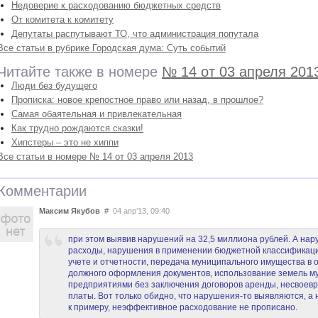
Недоверие к расходованию бюджетных средств
От комитета к комитету
Депутаты распутывают ТО, что администрация попутала
Все статьи в рубрике Городская дума: Суть событий
Читайте также в номере
№ 14 от 03 апреля 201
Люди без будущего
Прописка: новое крепостное право или назад, в прошлое?
Самая обаятельная и привлекательная
Как трудно рождаются сказки!
Хипстеры – это не хиппи
Все статьи в номере № 14 от 03 апреля 2013
Комментарии
Максим Якубов
#
04 апр’13, 09:40
при этом выявив нарушений на 32,5 миллиона рублей. А на
расходы, нарушения в применении бюджетной классификации
учете и отчетности, передача муниципального имущества в 
должного оформления документов, использование земель 
предприятиями без заключения договоров аренды, несвоев
платы. Вот только обидно, что нарушения-то выявляются, а н
к примеру, неэффективное расходование не прописано.