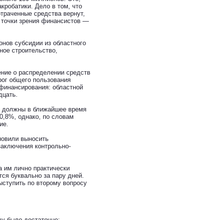
кробатики. Дело в том, что
отраченные средства вернут,
с точки зрения финансистов —
онов субсидии из областного
ное строительство,
ние о распределении средств
рог общего пользования
офинансирования: областной
дцать.
) должны в ближайшее время
0,8%, однако, по словам
ие.
новили выносить
заключения контрольно-
 им лично практически
тся буквально за пару дней.
ыступить по второму вопросу
ду было достаточно: