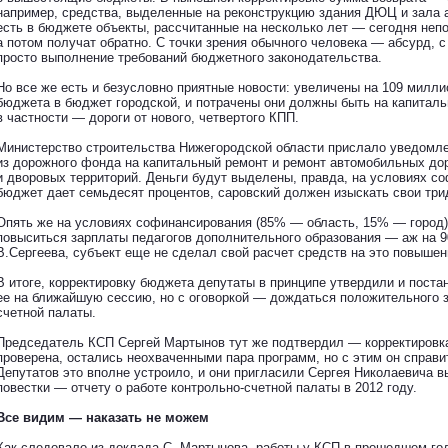
например, средства, выделенные на реконструкцию здания ДЮЦ и зала а
есть в бюджете объекты, рассчитанные на несколько лет — сегодня неп
а потом получат обратно. С точки зрения обычного человека — абсурд, 
просто выполнение требований бюджетного законодательства.
Но все же есть и безусловно приятные новости: увеличены на 109 милли
бюджета в бюджет городской, и потрачены они должны быть на капиталь
в частности — дороги от нового, четвертого КПП.
Министерство строительства Нижегородской области прислало уведомле
из дорожного фонда на капитальный ремонт и ремонт автомобильных до
и дворовых территорий. Деньги будут выделены, правда, на условиях с
бюджет дает семьдесят процентов, саровский должен изыскать свои три
Опять же на условиях софинансирования (85% — область, 15% — город
повыситься зарплаты педагогов дополнительного образования — аж на 9
В.Сергеева, субъект еще не сделал свой расчет средств на это повышен
В итоге, корректировку бюджета депутаты в принципе утвердили и поста
ее на ближайшую сессию, но с оговоркой — дождаться положительного 
счетной палаты.
Председатель КСП Сергей Мартынов тут же подтвердил — корректировка
проверена, остались неохваченными пара программ, но с этим он справи
Депутатов это вполне устроило, и они пригласили Сергея Николаевича в
повестки — отчету о работе контрольно-счетной палаты в 2012 году.
Все видим — наказать не можем
Как следовало из доклада С. Мартынова, работы у КСП в прошедшем го