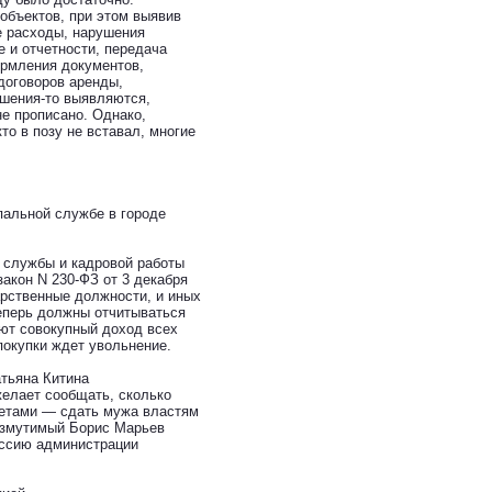
объектов, при этом выявив
е расходы, нарушения
 и отчетности, передача
ормления документов,
договоров аренды,
ушения-то выявляются,
не прописано. Однако,
то в позу не вставал, многие
пальной службе в городе
 службы и кадровой работы
акон N 230-ФЗ от 3 декабря
арственные должности, и иных
еперь должны отчитываться
ают совокупный доход всех
покупки ждет увольнение.
атьяна Китина
желает сообщать, сколько
ветами — сдать мужа властям
озмутимый Борис Марьев
иссию администрации