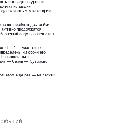
ать его надо на уровне
 зарплат младшим
оддерживать эту категорию
ешение проблем достройки
е активно продолжатся
Яблоневый сад» наконец стал
ое КПП-4 — уже точно
 определены ни сроки его
. Первоначально
иант — Саров — Суворово.
 отчетом еще раз — на сессии
 событий