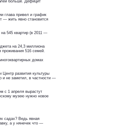
ублей больше. Дефицит
и глава привел и график
ит — жить явно становится
 на 545 квартир (в 2011 —
джета на 24,3 миллиона
я проживания 516 семей.
 многоквартирных домах
и Центр развития культуры
о и не заметил, в частности —
м с 1 апреля вырастут
ческому музею нужно новое
их садах? Ведь явная
вку, а у нянечек что —