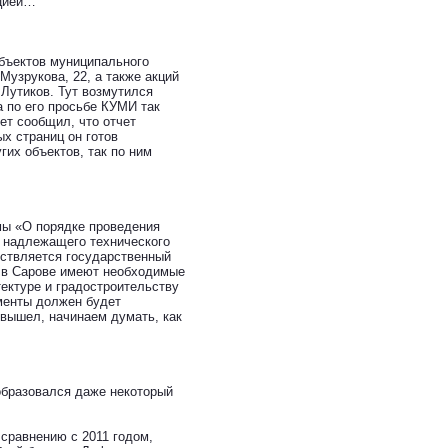
пцией…
объектов муниципального
узрукова, 22, а также акций
утиков. Тут возмутился
а по его просьбе КУМИ так
ет сообщил, что отчет
х страниц он готов
их объектов, так по ним
мы «О порядке проведения
и надлежащего технического
ествляется государственный
с в Сарове имеют необходимые
ектуре и градостроительству
ументы должен будет
 вышел, начинаем думать, как
образовался даже некоторый
 сравнению с 2011 годом,