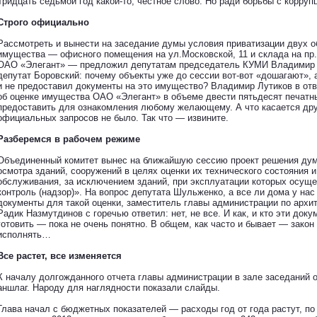
Тридцать седьмой год какой-то, честное слово. Но ради борьбы с корру
Строго официально
Рассмотреть и вынести на заседание думы условия приватизации двух 
имущества — офисного помещения на ул.Московской, 11 и склада на пр.М
ОАО «Элегант» — предложил депутатам председатель КУМИ Владимир Л
депутат Боровский: почему объекты уже до сессии вот-вот «дошагают», 
и не предоставил документы на это имущество? Владимир Лутиков в отв
об оценке имущества ОАО «Элегант» в объеме двести пятьдесят печатны
предоставить для ознакомления любому желающему. А что касается друг
официальных запросов не было. Так что — извините.
Разберемся в рабочем режиме
Объединенный комитет вынес на ближайшую сессию проект решения ду
осмотра зданий, сооружений в целях оценки их технического состояния 
обслуживания, за исключением зданий, при эксплуатации которых осущ
контроль (надзор)». На вопрос депутата Шульженко, а все ли дома у на
документы для такой оценки, заместитель главы администрации по архит
Радик Назмутдинов с горечью ответил: нет, не все. И как, и кто эти док
готовить — пока не очень понятно. В общем, как часто и бывает — закон
исполнять…
Все растет, все изменяется
К началу долгожданного отчета главы администрации в зале заседаний 
аншлаг. Народу для наглядности показали слайды.
Глава начал с бюджетных показателей — расходы год от года растут, по