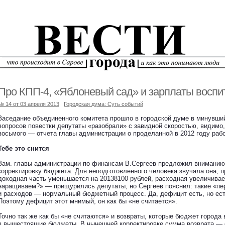
Про КПП-4, «Яблоневый сад» и зарплаты воспи
№ 14 от 03 апреля 2013
Городская дума: Суть событий
Заседание объединенного комитета прошло в городской думе в минувший
вопросов повестки депутаты «разобрали» с завидной скоростью, видимо
восьмого — отчета главы администрации о проделанной в 2012 году рабо
Тебе это снится
Зам. главы администрации по финансам В.Сергеев предложил внимани
корректировку бюджета. Для неподготовленного человека звучала она,
доходная часть уменьшается на 20138100 рублей, расходная увеличивае
наращиваем?» — прищурились депутаты, но Сергеев пояснил: такие «п
и расходов — нормальный бюджетный процесс. Да, дефицит есть, но есть
Поэтому дефицит этот мнимый, он как бы «не считается».
Точно так же как бы «не считаются» и возвраты, которые бюджет города
в вышестоящие бюджеты. В нынешней корректировке сумма возврата — о