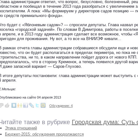
Глава администрации ответил, что вопрос, безусловно, болезненный, реш
областном и пообещал в течение 2013 года разобраться с увеличением
воспитателям. А пока: «Мы формируем у директоров садов позицию — п
из средств премиального фонда».
Что будет с «Яблоневым садом»? — спросили депутаты. Глава назвал р
поселка «городской задачей». По словам В.Димитрова, работы в поселк
в апреле, и в 2013 году администрация сделает все возможное, чтобы «
пригоден для проживания. Ну вот, а то все на ВНИИЭФ кивали…
В рамках отчета главы администрации собравшиеся обсудили еще и нов
известно, что он будет располагаться в пределах периметра, но пока не
строительства, ни то, в каком направлении пойдет дорога от нового КПП
предполагалось, что в сторону Кременок, а теперь появился другой вар
И даже запасной вариант — Саров-Глухово.
В итоге депутаты постановили: глава администрации может выступить с
4 апреля.
Е.Мельцас
Опубликовано на сайте 04 апреля 2013
Обсуждение: 4
Читайте также в рубрике
Городская дума: Суть
Этика отношений
Бюджет-2015: обсуждения продолжаются