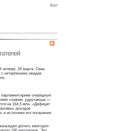
Вход
тателей
 четверг, 28 марта. Семь
, с нетерпением ожидая
те.
ю парламентариев очередную
 прямо скажем, удручающе —
тся на 164,5 млн. «Дефицит
ереливы» доходов
 и источники его погашения.
 вынужден делать ежегодно
коло 180 миллионов. Это,