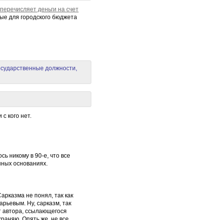
перечисляет деньги на счет
ые для городского бюджета
осударственные должности,
с кого нет.
сь никому в 90-е, что все
нных основаниях.
арказма не понял, так как
арьевым. Ну, сарказм, так
т автора, ссылающегося
храняю. Опять же, не все