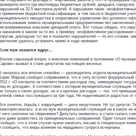
проверили почти три миллиарда бюджетных рублей, двадцать городских 
нарушений на 32,5 миллиона рублей. А нарушения такие: неэффективны
в применении бюджетной классификации, в том числе в бюджетном учете
муниципального имущества в оперативное управление без должного оф
использование земель муниципальными предприятиями без заключения 
несвоевременное внесение арендной платы. Вот только обидно, что нар
а наказание в законе за то же, к примеру, неэффективное расходование 
поругав, докладчик тут же и похвалил нарушителей — по его словам, ник
претензии удалось устранить прямо в ходе проверки.
Если муж оказался вдруг…
Вполне серьезный вопрос о внесении изменений в положение «О муници
Сарове» вызвал в стане депутатов настоящее веселье.
А началось все вполне спокойно — руководитель отдела муниципальной
Борис Марьев сообщил собравшимся, что в силу вступил федеральный з
2012 г. «О контроле за соответствием расходов лиц, замещающих госуд
лиц их доходам», в соответствие с которым муниципальные служащие т
не только о своих доходах, но и о крупных расходах — тех, что превыш
членов семьи госслужащего за три года. Не поделившихся радостью от 
Все понятно, борьба с коррупцией — дело нешуточное. Но тут депутат Т
поинтересовалась: а если муж муниципальной служащей ни в какую не 
у него скоплено на сберкнижке? Депутаты оживились и стали сыпать со
или даже развестись из принципиальных соображений. Один только нев
сообщил, что в этом случае нужно написать письмо в специальную ком
и сообщить, что меры влияния на нерадивого супруга исчерпаны.