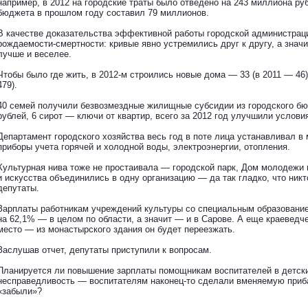
например, в 2012 на городские траты было отведено на 243 миллиона р
бюджета в прошлом году составил 79 миллионов.
В качестве доказательства эффективной работы городской администраци
рождаемости-смертности: кривые явно устремились друг к другу, а знач
лучше и веселее.
Чтобы было где жить, в 2012-м строились новые дома — 33 (в 2011 — 46)
479).
40 семей получили безвозмездные жилищные субсидии из городского бю
рублей, 6 сирот — ключи от квартир, всего за 2012 год улучшили услови
Департамент городского хозяйства весь год в поте лица устанавливал в
приборы учета горячей и холодной воды, электроэнергии, отопления.
Культурная нива тоже не простаивала — городской парк, Дом молодежи 
и искусства объединились в одну организацию — да так гладко, что никт
депутаты.
Зарплаты работникам учреждений культуры со специальным образование
на 62,1% — в целом по области, а значит — и в Сарове. А еще краевед
место — из монастырского здания он будет переезжать.
Заслушав отчет, депутаты приступили к вопросам.
Планируется ли повышение зарплаты помощникам воспитателей в детск
несправедливость — воспитателям наконец-то сделали вменяемую приба
«забыли»?