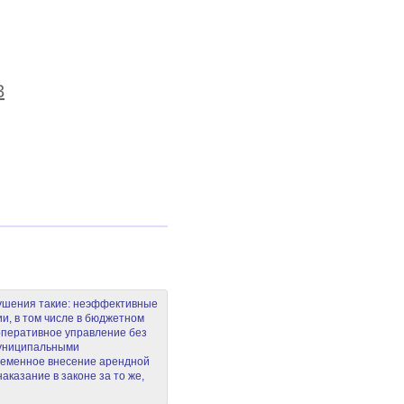
3
рушения такие: неэффективные
, в том числе в бюджетном
оперативное управление без
муниципальными
ременное внесение арендной
аказание в законе за то же,