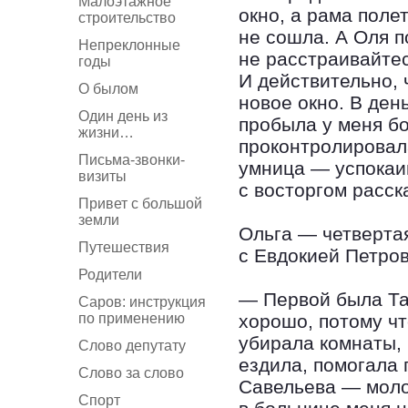
Малоэтажное
окно, а рама поле
строительство
не сошла. А Оля п
Непреклонные
не расстраивайтес
годы
И действительно, 
О былом
новое окно. В ден
Один день из
пробыла у меня б
жизни…
проконтролировала
Письма-звонки-
умница — успокаив
визиты
с восторгом расск
Привет с большой
земли
Ольга — четверта
Путешествия
с Евдокией Петро
Родители
— Первой была Та
Саров: инструкция
по применению
хорошо, потому ч
убирала комнаты, 
Слово депутату
ездила, помогала 
Слово за слово
Савельева — моло
Спорт