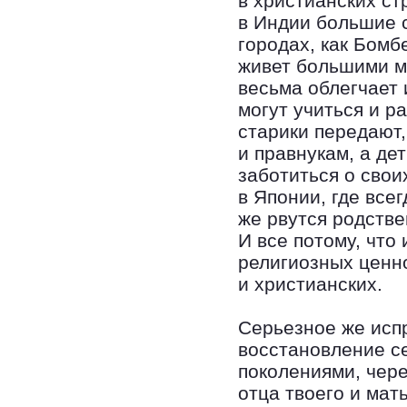
в христианских ст
в Индии большие 
городах, как Бомб
живет большими м
весьма облегчает 
могут учиться и ра
старики передают,
и правнукам, а де
заботиться о свои
в Японии, где все
же рвутся родстве
И все потому, что
религиозных ценно
и христианских.
Серьезное же исп
восстановление с
поколениями, чере
отца твоего и мат