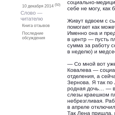
социально-медици
(50)
10 декабря 2014
себе не могу, как
Слово —
читателю
Живут вдвоем с с
Книга отзывов
помогает как може
Именно она и пре
Последние
обсуждения
в центр — пусть п
сумма за работу с
в неделю) и медсе
— Со мной вот уже
Ковалева — социа
отделения, а сейч
Зернова. Я так по 
родная дочь… — в
слезы краешком пл
небрезгливая. Раб
в апреле отключи
Так Лена пришла, 