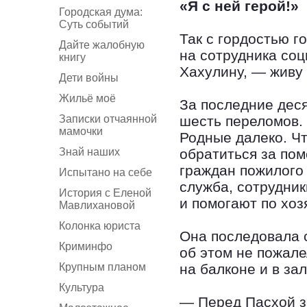
«Я с ней герой!»
Городская дума:
Суть событий
Так с гордостью г
Дайте жалобную
на сотрудника со
книгу
Хахулину, — живу 
Дети войны
Жильё моё
За последние дес
Записки отчаянной
шесть переломов. 
мамочки
Родные далеко. Чт
Знай наших
обратиться за по
граждан пожилого 
Испытано на себе
служба, сотрудни
История с Еленой
и помогают по хоз
Мавлихановой
Колонка юриста
Она последовала с
Криминфо
об этом не пожале
Крупным планом
на балконе и в за
Культура
— Перед Пасхой з