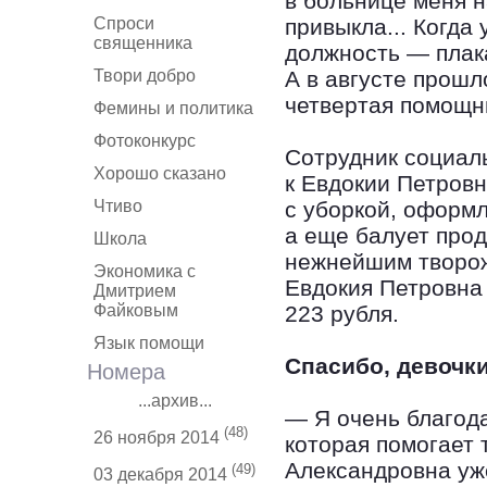
в больнице меня н
Спроси
привыкла... Когда
священника
должность — плака
Твори добро
А в августе прошл
четвертая помощн
Фемины и политика
Фотоконкурс
Сотрудник социал
Хорошо сказано
к Евдокии Петровн
Чтиво
с уборкой, оформ
а еще балует про
Школа
нежнейшим творожк
Экономика с
Евдокия Петровна 
Дмитрием
Файковым
223 рубля.
Язык помощи
Спасибо, девочки
Номера
...архив...
— Я очень благода
(48)
26 ноября 2014
которая помогает 
Александровна уж
(49)
03 декабря 2014