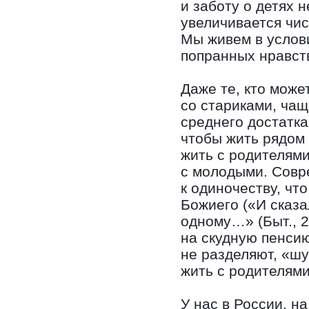
и заботу о детях 
увеличивается чи
Мы живем в услов
попранных нравст
Даже те, кто може
со стариками, чаще
среднего достатка
чтобы жить рядом 
жить с родителями
с молодыми. Совр
к одиночеству, ч
Божиего («И сказа
одному…» (Быт., 2
на скудную пенсию
не разделяют, «шу
жить с родителями
У нас в России, н