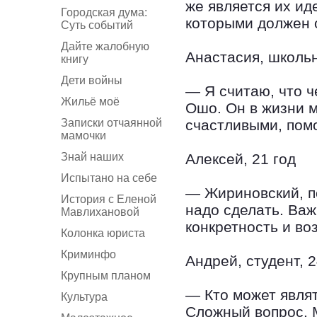
же является их ид
Городская дума:
которыми должен 
Суть событий
Дайте жалобную
Анастасия, школьн
книгу
Дети войны
— Я считаю, что ч
Жильё моё
Ошо. Он в жизни м
Записки отчаянной
счастливыми, пом
мамочки
Знай наших
Алексей, 21 год
Испытано на себе
— Жириновский, по
История с Еленой
надо сделать. Ва
Мавлихановой
конкретность и во
Колонка юриста
Криминфо
Андрей, студент, 2
Крупным планом
— Кто может явля
Культура
Сложный вопрос. М