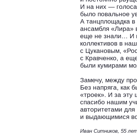
И на них — голос
было повальное ув
А танцплощадка в
ансамбля «Лира» 
еще не знали… И 
коллективов в на
с Цукановым, «Ро
с Кравченко, а ещ
были кумирами м
Замечу, между про
Без напряга, как 
«троек». И за эту
спасибо нашим уч
авторитетами для
и выдающимися во
Иван Ситников, 55 ле