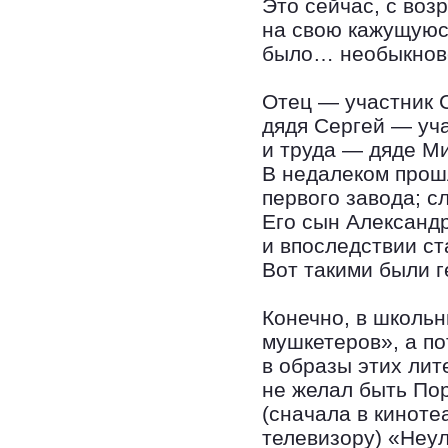
Это сейчас, с воз
на свою кажущуюс
было… необыкнов
Отец — участник 
дядя Сергей — уч
и труда — дяде Ми
В недалеком прош
первого завода; с
Его сын Александр
и впоследствии с
Вот такими были 
Конечно, в школь
мушкетеров», а п
в образы этих ли
не желал быть По
(сначала в киноте
телевизору) «Неул