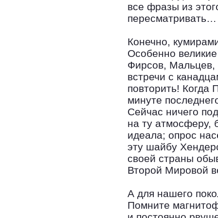
все фразы из этог
пересматривать…
Конечно, кумирами
Особенно великие
Фирсов, Мальцев,
встречи с канадца
повторить! Когда
минуте последнег
Сейчас ничего по
на ту атмосферу, 
идеала; опрос на
эту шайбу Хендерс
своей страны обы
Второй Мировой 
А для нашего пок
Помните магнитоф
и постоянно рвущ