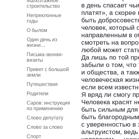
Малоэтажное
в день спасает чьи
строительство
платят», а скорее 
Непреклонные
быть добросовестн
годы
человек, который 
О былом
направленным в о
Один день из
смотреть на вопро
жизни…
любой может стат
Письма-звонки-
Да лишь по той пр
визиты
забыли о том, что
Привет с большой
и общества, а так
земли
человеческая жизн
Путешествия
если всем известн
Родители
Я вряд ли смогу п
Человека красят не
Саров: инструкция
по применению
быть сильным для 
быть благородным
Слово депутату
с уверенностью в
Слово за слово
альтруистом, ведь
Спорт