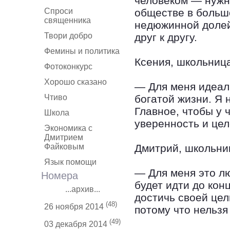
человеком — нужн
Спроси
обществе в больш
священника
недюжинной долей
Твори добро
друг к другу.
Фемины и политика
Ксения, школьница
Фотоконкурс
Хорошо сказано
— Для меня идеал 
Чтиво
богатой жизни. Я 
Главное, чтобы у ч
Школа
уверенность и це
Экономика с
Дмитрием
Файковым
Дмитрий, школьник
Язык помощи
— Для меня это л
Номера
будет идти до кон
...архив...
достичь своей цел
(48)
26 ноября 2014
потому что нельзя
(49)
03 декабря 2014