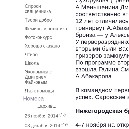
Сухорукова (трене
Спроси
А.Меньшенина Дми
священника
соответственно вт
Твори добро
12 лет отличилис
трениреут А.Абак
Фемины и политика
бронза — у Алекс
Фотоконкурс
У перворазрядник
Хорошо сказано
вторыми были Вас
Чтиво
призеров замкнул
По программе вто
Школа
взошла Галина См
Экономика с
А.Абакарова.
Дмитрием
Файковым
В командном перв
Язык помощи
успех. Саровские
Номера
...архив...
Нижегородская б
(48)
26 ноября 2014
4-7 ноября на от
(49)
03 декабря 2014