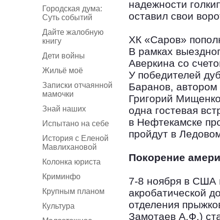
надежности голкип
Городская дума:
оставил свои воро
Суть событий
Дайте жалобную
ХК «Саров» попол
книгу
В рамках выездно
Дети войны
Аверкина со счет
Жильё моё
У победителей ду
Записки отчаянной
Баранов, автором
мамочки
Григорий Мищенко
Знай наших
одна гостевая вст
в Нефтекамске пр
Испытано на себе
пройдут в Ледовом
История с Еленой
Мавлихановой
Покорение амери
Колонка юриста
Криминфо
7-8 ноября в США 
Крупным планом
акробатической д
отделения прыжко
Культура
Замотаев А.Ф.) с