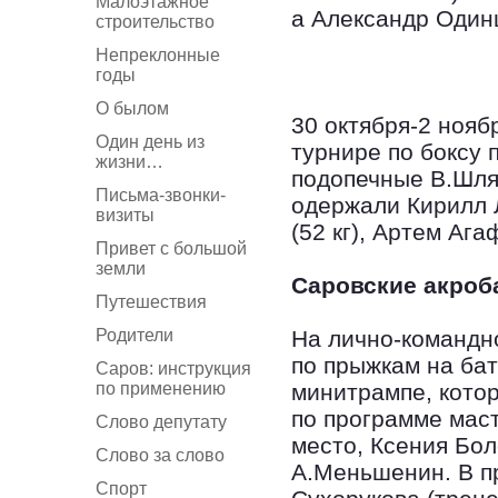
Малоэтажное
а Александр Одинц
строительство
Непреклонные
годы
О былом
30 октября-2 ноя
Один день из
турнире по боксу 
жизни…
подопечные В.Шляп
Письма-звонки-
одержали Кирилл Л
визиты
(52 кг), Артем Ага
Привет с большой
земли
Саровские акроб
Путешествия
Родители
На лично-командн
по прыжкам на бат
Саров: инструкция
по применению
минитрампе, кото
по программе мас
Слово депутату
место, Ксения Бо
Слово за слово
А.Меньшенин. В п
Спорт