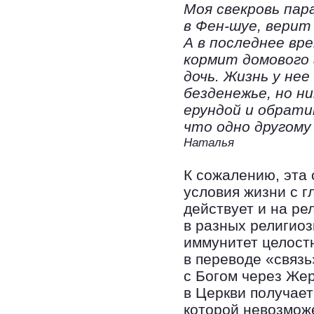
Моя свекровь пар
в Фен-шуе, верит
А в последнее вр
кормит домового 
дочь. Жизнь у нее
безденежье, но н
ерундой и обрати
что одно другому
Наталья
К сожалению, эта
условия жизни с г
действует и на ре
в разных религиоз
иммунитет целост
в переводе «связь
с Богом через Же
в Церкви получает
которой невозможе