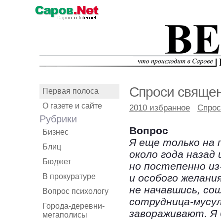
Спроси свяще
Первая полоса
О газете и сайте
2010 избранное
Спрос
Рубрики
Вопрос
Бизнес
Я еще только на 
Блиц
около года назад 
Бюджет
но постепенно из
В прокуратуре
и особого желани
не начавшись, со
Вопрос психологу
сотрудница-мусул
Города-деревни-
завораживают. Я
мегаполисы