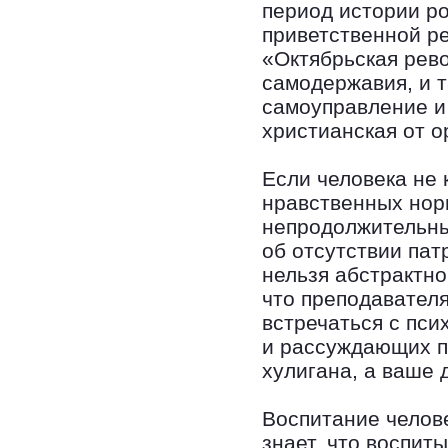
период истории ро
приветственной ре
«Октябрьская рев
самодержавия, и 
самоуправление и 
христианская от 
Если человека не 
нравственных нор
непродолжительны
об отсутствии пат
нельзя абстрактно
что преподавател
встречаться с пси
и рассуждающих п
хулигана, а ваше 
Воспитание челове
знает, что воспит