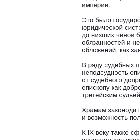
империи.
Это было государс
юридической систе
до низших чинов 
обязанностей и н
обложений, как з
В ряду судебных 
неподсудность еп
от судебного допр
епископу как добр
третейским судьей
Храмам законодат
и возможность по
К IX веку также с
венчания для приз