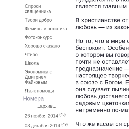
является главным 
Спроси
священника
В христианстве от
Твори добро
любовь — из зако
Фемины и политика
Фотоконкурс
Но то, что в мире
Хорошо сказано
беспокоит. Особен
о котором вы гово
Чтиво
почти не оставля
Школа
предназначение —
Экономика с
настоящее творче
Дмитрием
в союзе с Богом. 
Файковым
она сдувает пылин
Язык помощи
любовь достанется
Номера
садовым цветочкам
...архив...
непременно по-ма
(48)
26 ноября 2014
Что же касается с
(49)
03 декабря 2014