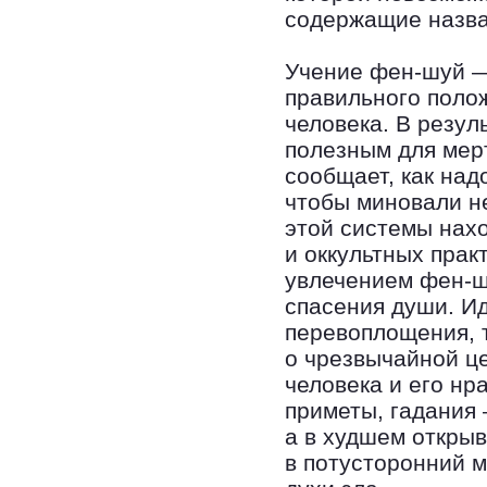
содержащие назван
Учение фен-шуй —
правильного поло
человека. В резул
полезным для мер
сообщает, как над
чтобы миновали не
этой системы нахо
и оккультных прак
увлечением фен-ш
спасения души. И
перевоплощения, т
о чрезвычайной ц
человека и его нр
приметы, гадания 
а в худшем откры
в потусторонний м