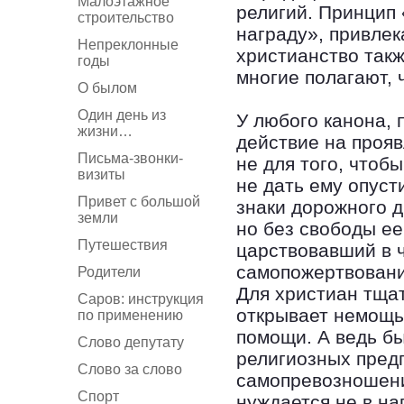
Малоэтажное
религий. Принцип 
строительство
награду», привлека
Непреклонные
христианство такж
годы
многие полагают, ч
О былом
Один день из
У любого канона, 
жизни…
действие на прояв
Письма-звонки-
не для того, чтобы
визиты
не дать ему опуст
Привет с большой
знаки дорожного д
земли
но без свободы ее
Путешествия
царствовавший в ч
самопожертвовани
Родители
Для христиан тща
Саров: инструкция
открывает немощь
по применению
помощи. А ведь бы
Слово депутату
религиозных пред
Слово за слово
самопревозношени
Спорт
нуждается не в на