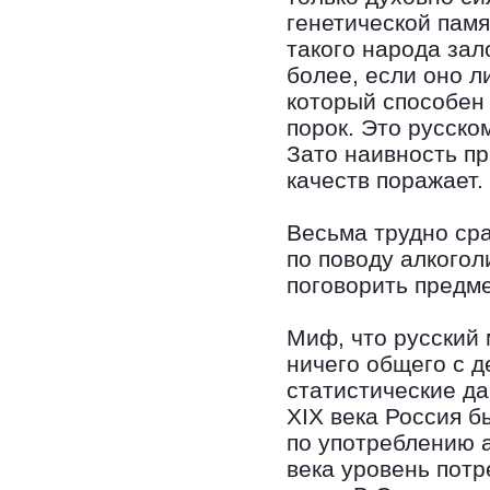
генетической памя
такого народа за
более, если оно л
который способен п
порок. Это русском
Зато наивность п
качеств поражает.
Весьма трудно сра
по поводу алкогол
поговорить предме
Миф, что русский 
ничего общего с 
статистические да
XIX века Россия б
по употреблению а
века уровень потр