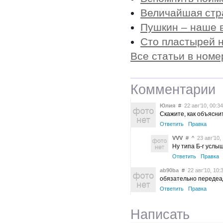
Величайшая стр
Пушкин – наше 
Сто пластырей 
Все статьи в номе
Комментарии
Юлия
#
22 авг’10, 00:34
Скажите, как объясни
Ответить
Правка
VVV
#
^
23 авг’10, 
Ну типа Б-г услы
Ответить
Правка
ab90ba
#
22 авг’10, 10:
обязательно передеад
Ответить
Правка
Написать