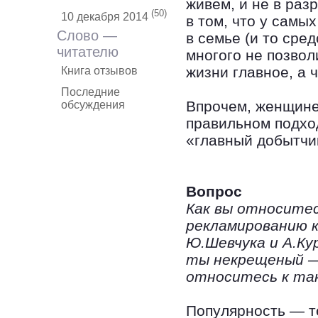
живем, и не в раз
(50)
10 декабря 2014
в том, что у самы
Слово —
в семье (и то сред
читателю
многого не позвол
жизни главное, а 
Книга отзывов
Последние
Впрочем, женщине,
обсуждения
правильном подхо
«главный добытчи
Вопрос
Как вы относитес
рекламированию 
Ю.Шевчука и А.Ку
ты некрещеный —
относитесь к так
Популярность — т