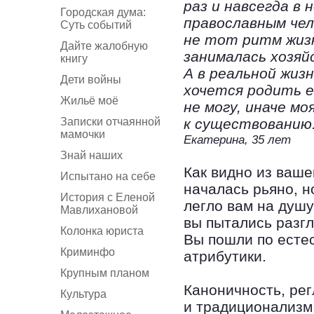
раз и навсегда в
Городская дума:
православным чел
Суть событий
не тот ритм жизн
Дайте жалобную
занималась хозяй
книгу
А в реальной жиз
Дети войны
хочется родить е
Жильё моё
не могу, иначе м
Записки отчаянной
к существованию.
мамочки
Екатерина, 35 лет
Знай наших
Как видно из ваше
Испытано на себе
началась рьяно, но
История с Еленой
легло вам на душу
Мавлихановой
вы пытались разгл
Колонка юриста
Вы пошли по есте
Криминфо
атрибутики.
Крупным планом
Каноничность, ре
Культура
и традиционализм