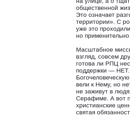
на улице, а о тща
общественной жиз
Это означает разг
территории». С ро
уже это проходили
но применительно 
Масштабное мисси
взгляд, совсем др
готова ли РПЦ нес
поддержки — НЕТ.
Богочеловеческую 
вели к Нему, но не
не заживут в людях
Серафиме. А вот п
христианские цен
святая обязаннос