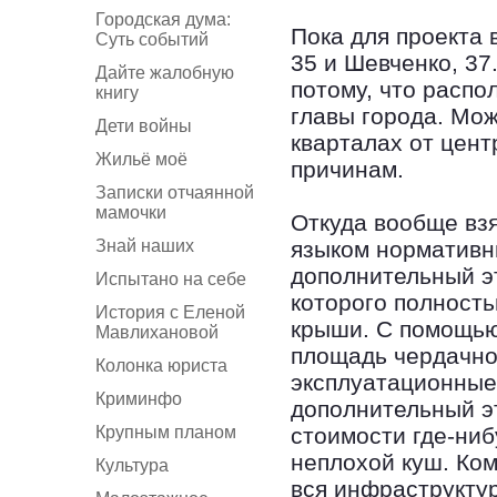
Городская дума:
Пока для проекта 
Суть событий
35 и Шевченко, 37
Дайте жалобную
потому, что распо
книгу
главы города. Мож
Дети войны
кварталах от цент
Жильё моё
причинам.
Записки отчаянной
мамочки
Откуда вообще вз
Знай наших
языком нормативн
дополнительный э
Испытано на себе
которого полност
История с Еленой
крыши. С помощью
Мавлихановой
площадь чердачно
Колонка юриста
эксплуатационные
Криминфо
дополнительный э
Крупным планом
стоимости где-ниб
неплохой куш. Ком
Культура
вся инфраструкту