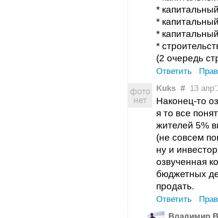
* капитальны
* капитальны
* капитальны
* строительст
(2 очередь ст
Ответить
Прав
Kuks
#
13 апр’1
Наконец-то о
я то все поня
жителей 5% в
(не совсем по
ну и инвестор
озвученная к
бюджетных де
продать.
Ответить
Прав
Владимир В