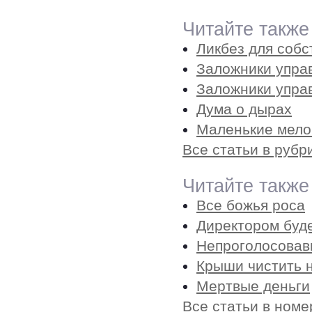
Читайте также
Ликбез для собс
Заложники управ
Заложники упра
Дума о дырах
Маленькие мело
Все статьи в рубр
Читайте также
Все божья роса
Директором буд
Непроголосова
Крыши чистить н
Мертвые деньги
Все статьи в номе