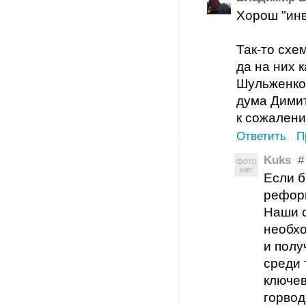
Хорош "инв
Так-то схе
да на них 
Шульженко 
дума Димит
к сожалени
Ответить
П
Kuks
#
Если б
реформ
Наши с
необх
и полу
среди 
ключев
горвод