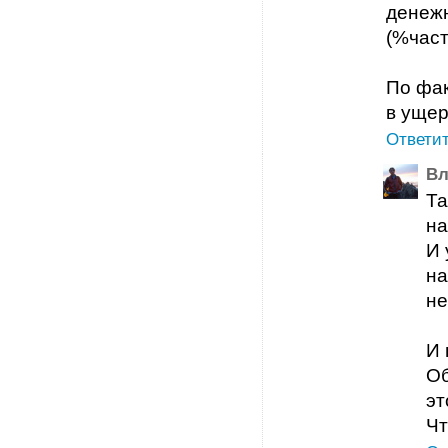
денежн
(%част
По фак
в ущер
Ответи
Вл
Та
на
И 
на
не
И 
Об
эт
Чт