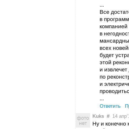
...
Все достат
в програм
компанией 
в негоднос
мансардный
всех новей
будет устр
этой рекон
и извлечет
по реконст
и электрич
проводитьс
...
Ответить
П
Kuks
#
14 апр’1
Ну и конечно 