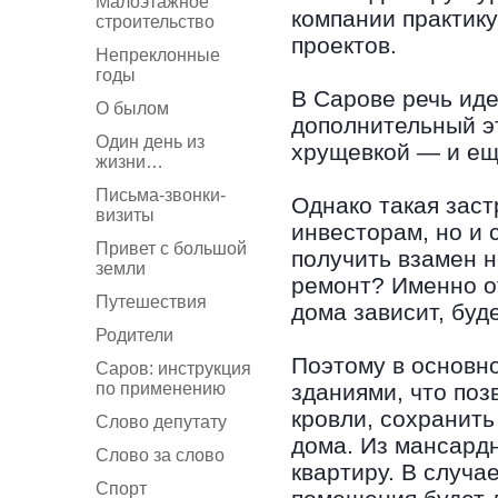
Малоэтажное
компании практик
строительство
проектов.
Непреклонные
годы
В Сарове речь иде
О былом
дополнительный э
Один день из
хрущевкой — и ещ
жизни…
Письма-звонки-
Однако такая заст
визиты
инвесторам, но и 
Привет с большой
получить взамен н
земли
ремонт? Именно о
Путешествия
дома зависит, буд
Родители
Поэтому в основн
Саров: инструкция
по применению
зданиями, что по
кровли, сохранит
Слово депутату
дома. Из мансард
Слово за слово
квартиру. В случа
Спорт