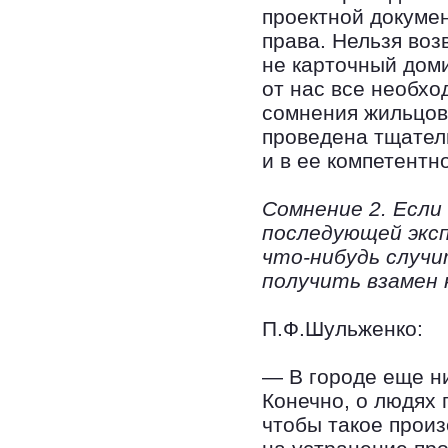
проектной докумен
права. Нельзя воз
не карточный доми
от нас все необх
сомнения жильцов 
проведена тщател
и в ее компетентн
Сомнение 2. Если
последующей эксп
что-нибудь случ
получить взамен
П.Ф.Шульженко:
— В городе еще ни
Конечно, о людях 
чтобы такое произ