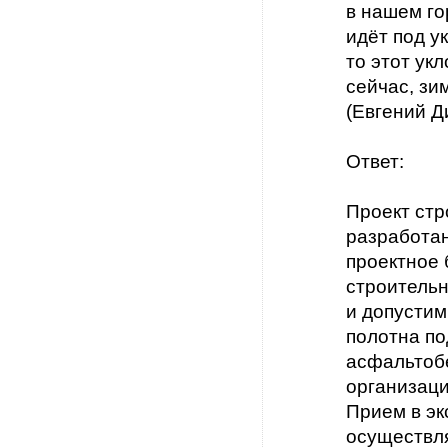
в нашем го
идёт под у
то этот ук
сейчас, зи
(Евгений Д
Ответ:
Проект стр
разработа
проектное 
строительн
и допустим
полотна п
асфальтоб
организац
Прием в э
осуществл