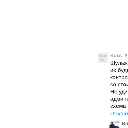
Kuks
#
Шульже
их буд
контро
со сто
Не уди
админи
схема 
Ответи
Вл