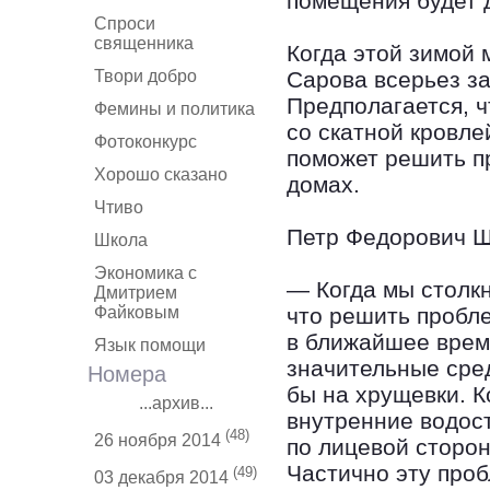
помещения будет 
Спроси
священника
Когда этой зимой 
Твори добро
Сарова всерьез за
Предполагается, 
Фемины и политика
со скатной кровл
Фотоконкурс
поможет решить п
Хорошо сказано
домах.
Чтиво
Петр Федорович Ш
Школа
Экономика с
— Когда мы столкну
Дмитрием
Файковым
что решить пробле
в ближайшее врем
Язык помощи
значительные сред
Номера
бы на хрущевки. К
...архив...
внутренние водост
(48)
26 ноября 2014
по лицевой сторон
Частично эту проб
(49)
03 декабря 2014