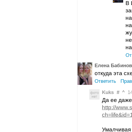
В 
за
на
на
жу
не
на
От
Елена Бабинов
откуда эта сх
Ответить
Прав
Kuks
#
^
14 
Да ее даже
http://www.
ch=life&id
Умалчивая 