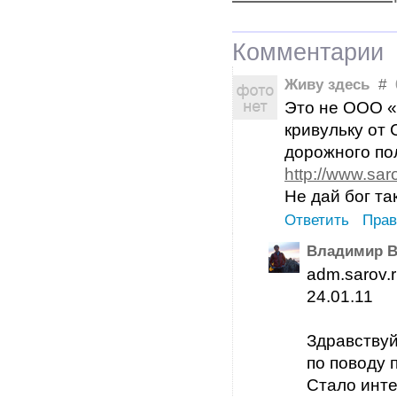
Комментарии
Живу здесь
#
0
Это не ООО «
кривульку от
дорожного по
http://www.sa
Не дай бог та
Ответить
Прав
Владимир В
adm.sarov.
24.01.11
Здравствуй
по поводу
Cтало инте