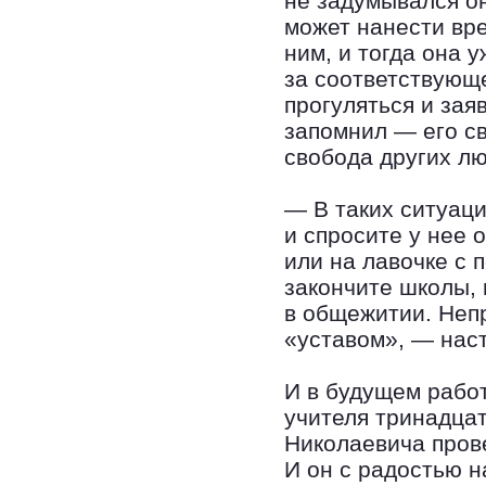
не задумывался он
может нанести вр
ним, и тогда она 
за соответствующе
прогуляться и зая
запомнил — его св
свобода других л
— В таких ситуаци
и спросите у нее о
или на лавочке с 
закончите школы, 
в общежитии. Непр
«уставом», — нас
И в будущем рабо
учителя тринадца
Николаевича прове
И он с радостью н