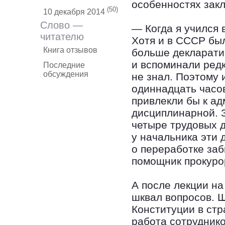
особенностях закл
(50)
10 декабря 2014
Слово —
— Когда я учился 
читателю
Хотя и в СССР бы
Книга отзывов
больше декларатив
и вспоминали редк
Последние
обсуждения
не знал. Поэтому 
одиннадцать часов
привлекли бы к ад
дисциплинарной. З
четыре трудовых 
у начальника эти д
о переработке за
помощник прокуро
А после лекции н
шквал вопросов. 
Конституции в стр
работа сотрудник