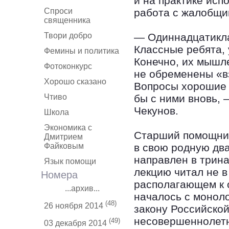
и на практике исп
Спроси
работа с жалобщи
священника
Твори добро
— Одиннадцатикла
Классные ребята, 
Фемины и политика
Конечно, их мышле
Фотоконкурс
не обременены «в
Хорошо сказано
Вопросы хорошие 
Чтиво
бы с ними вновь,
Чекунов.
Школа
Экономика с
Старший помощник
Дмитрием
Файковым
в свою родную дв
направлен в трин
Язык помощи
лекцию читал не в
Номера
располагающем к 
...архив...
началось с моноло
(48)
26 ноября 2014
закону Российско
несовершеннолетн
(49)
03 декабря 2014