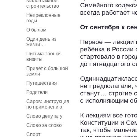
Малоэтажное
Семейного кодекс
строительство
всегда работает ч
Непреклонные
годы
От сентября к се
О былом
Один день из
Первое — лекции 
жизни…
ребёнка в России
Письма-звонки-
стартовало в горо
визиты
до пятнадцатого с
Привет с большой
земли
Одиннадцатикласс
Путешествия
не предполагали, 
Родители
станут… строгие с
с исполняющим об
Саров: инструкция
по применению
К лекциям все го
Слово депутату
Конституции и Сем
Слово за слово
так, чтобы мальчи
Спорт