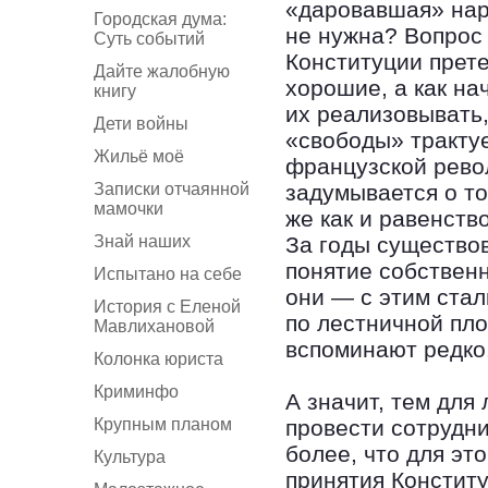
«даровавшая» нар
Городская дума:
не нужна? Вопрос 
Суть событий
Конституции прет
Дайте жалобную
хорошие, а как на
книгу
их реализовывать,
Дети войны
«свободы» трактуе
Жильё моё
французской револ
Записки отчаянной
задумывается о то
мамочки
же как и равенств
Знай наших
За годы существо
понятие собственн
Испытано на себе
они — с этим стал
История с Еленой
по лестничной пл
Мавлихановой
вспоминают редко
Колонка юриста
Криминфо
А значит, тем для
Крупным планом
провести сотрудн
более, что для эт
Культура
принятия Констит