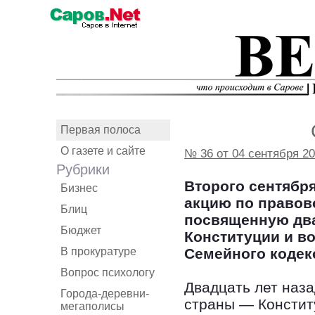
Первая полоса
О газете и сайте
№ 36 от 04 сентября 2
Рубрики
Второго сентябр
Бизнес
акцию по право
Блиц
посвященную два
Бюджет
Конституции и в
В прокуратуре
Семейного кодек
Вопрос психологу
Двадцать лет наз
Города-деревни-
страны — Конститу
мегаполисы