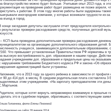
на благоустройство можно будет больше. Учитывая опыт 2013 года, в эт
документация на проведение работ будет размещена не позже апреля, ч
приступить к работам. В этом году многие работы были задержаны также 
выигрывали иногородние компании, у которых возникали трудности из-з
на въезд в город.
В конце заседания депутаты заслушали отчет председателя контрольно
о результатах проверки расходования средств, полученных детской му
искусств.
— КСП была проведена дополнительная проверка расходования денежн
муниципалитетом на организацию дополнительного образования детей. Б
численность учащихся, занимающихся дополнительным образованием, с
2160. Что превышает установленные Правительством РФ нормативы в три
на высокую востребованность доп. образования в нашем городе. Действ
задания учреждениям доп. образования и предельные цены на оказывае
с нарушением требованиям Бюджетного кодекса РФ и закона «Об образов
нарушения администрацией были устранены.
Напомним, что в 2013 году за одного ребенка в зависимости от профиля
от 90 до 414 руб. в месяц. В среднем родительская плата составляла 3-
выделяемых этим учреждениям. «На зарплату преподавателям эти день
С.Мартынов.
Родители, которые хотят вернуть неправомерно взимаемую в прошлые го
сделать это в судебном порядке, обратившись с соответствующим заяв
Ольга Головнева, фото Елены Пегоевой
Опубликовано на сайте 28 января 2014