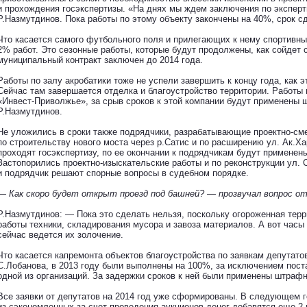
и прохождения госэкспертизы. «На днях мы ждем заключения по эксперт
Р.Назмутдинов. Пока работы по этому объекту закончены на 40%, срок сд
Что касается самого футбольного поля и прилегающих к нему спортивн
2% работ. Это сезонные работы, которые будут продолжены, как сойдет 
муниципальный контракт заключен до 2014 года.
Работы по залу акробатики тоже не успели завершить к концу года, как 
Сейчас там завершается отделка и благоустройство территории. Работы 
«Инвест-Приволжье», за срыв сроков к этой компании будут применены 
Р.Назмутдинов.
Не уложились в сроки также подрядчики, разрабатывающие проектно-с
по строительству нового моста через р.Сатис и по расширению ул. Ак.Ха
проходят госэкспертизу, по ее окончании к подрядчикам будут примене
Застопорились проектно-изыскательские работы и по реконструкции ул.
и подрядчик решают спорные вопросы в судебном порядке.
— Как скоро будет открыт проезд под башней? — прозвучал вопрос от
Р.Назмутдинов: — Пока это сделать нельзя, поскольку огороженная тер
работы техники, складирования мусора и завоза материалов. А вот часы
сейчас ведется их золочение.
Что касается капремонта объектов благоустройства по заявкам депутатов
С.Лобанова, в 2013 году были выполнены на 100%, за исключением пост
одной из организаций. За задержки сроков к ней были применены штрафн
Все заявки от депутатов на 2014 год уже сформированы. В следующем г
из сэкономленных за счет проведения аукционов денег добавятся еще 2 