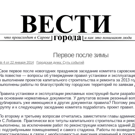
Первое после зимы
№ 4 от 22 января 2014
Городская дума: Суть событий
Свое первое после новогодних праздников заседание комитета саровские
На повестке — вопросы об утверждении правил установки и эксплуатаци
о выполнении проектов капитального строительства и ремонта за 2013 го
выполнены работы по благоустройству городских территорий по заявкам 
Правила установки и эксплуатации рекламных конструкций были разраб
на основании нормативных документов. У депутатов возник резонный воп
дублировать уже имеющиеся в других документах правила? Поэтому ре
группу и к следующему заседанию комитета подработать проект правил.
По второму и третьему вопросам отчитались заместители главы админи
и С.Лобанов. Практически все титулы капитального строительства и рем
выполнены, за исключением работ по реконструкции комплекса зданий 
с подтрибунными помещениями) и самого стадиона. Работы по возведен
приостановлены в связи с необходимостью внесения изменений в проек