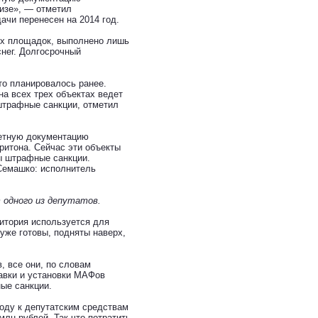
изе», — отметил
ачи перенесен на 2014 год.
ых площадок, выполнено лишь
снег. Долгосрочный
это планировалось ранее.
на всех трех объектах ведет
штрафные санкции, отметил
метную документацию
ритона. Сейчас эти объекты
ны штрафные санкции.
 Семашко: исполнитель
 одного из депутатов.
ритория используется для
 уже готовы, подняты наверх,
, все они, по словам
авки и установки МАФов
ые санкции.
оду к депутатским средствам
млн рублей. Так что потратить