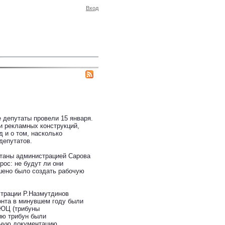
Вход
 депутаты провели 15 января.
и рекламных конструкций,
д и о том, насколько
депутатов.
отаны администрацией Сарова
рос: не будут ли они
шено было создать рабочую
страции Р.Назмутдинов
онта в минувшем году были
ДЮЦ (трибуны
ию трибун были
тную документацию