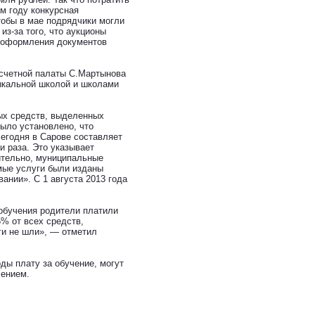
ом году конкурсная
тобы в мае подрядчики могли
из-за того, что аукционы
а оформления документов
-счетной палаты С.Мартынова
зыкальной школой и школами
ых средств, выделенных
ыло установлено, что
егодня в Сарове составляет
 раза. Это указывает
ительно, муниципальные
мые услуги были изданы
ании». С 1 августа 2013 года
 обучения родители платили
5% от всех средств,
ги не шли», — отметил
ды плату за обучение, могут
лением.