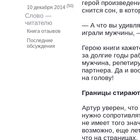
герой произведен
(50)
10 декабря 2014
снится сон, в кот
Слово —
читателю
— А что вы удивл
Книга отзывов
играли мужчины, 
Последние
обсуждения
Герою книги кажет
за долгие годы ра
мужчина, репетир
партнера. Да и во
на голову!
Границы стирают
Артур уверен, что
нужно сопротивлят
не имеет того зна
возможно, еще лет
что на страницах