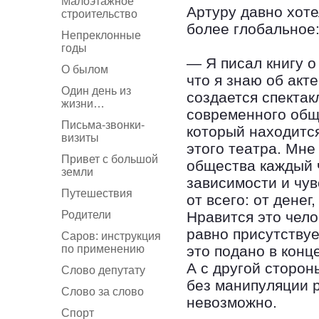
Малоэтажное
Артуру давно хоте
строительство
более глобальное
Непреклонные
годы
— Я писал книгу о 
О былом
что я знаю об акт
Один день из
создается спектак
жизни…
современного общ
Письма-звонки-
который находится
визиты
этого театра. Мне
Привет с большой
общества каждый ч
земли
зависимости и чув
Путешествия
от всего: от денег
Родители
Нравится это чело
равно присутствует
Саров: инструкция
по применению
это подано в конц
А с другой сторон
Слово депутату
без манипуляции 
Слово за слово
невозможно.
Спорт