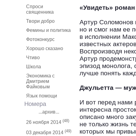
Спроси
«Увидеть» роман
священника
Твори добро
Артур Соломонов н
но и смог нам ее 
Фемины и политика
в исполнении Мак
Фотоконкурс
известных актеров
Хорошо сказано
Воспроизводя нек
Чтиво
Артур продемонстр
эпизод монолога, 
Школа
лучше понять кажд
Экономика с
Дмитрием
Файковым
Джульетта — му
Язык помощи
И вот перед нами 
Номера
интересна просто
...архив...
описано много зак
(48)
26 ноября 2014
не только жизнь т
которых мы привык
(49)
03 декабря 2014