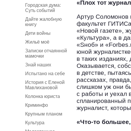
«Плох тот журнал
Городская дума:
Суть событий
Артур Соломонов 
Дайте жалобную
факультет ГИТИСа,
книгу
«Новой газете», ж
Дети войны
«Культура», а в д
Жильё моё
«Sноб» и «Forbes.
Записки отчаянной
юной журналистке,
мамочки
в таких изданиях,
Знай наших
Оказывается, собс
в детстве, пытаяс
Испытано на себе
рассказах, правда
История с Еленой
слишком уж они б
Мавлихановой
с работы и уехал 
Колонка юриста
спланированный п
Криминфо
журналист, которы
Крупным планом
«Что-то большее,
Культура