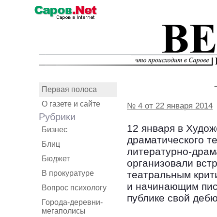
Первая полоса
О газете и сайте
№ 4 от 22 января 2014
Рубрики
12 января в Худо
Бизнес
драматического т
Блиц
литературно-драм
Бюджет
организовали вст
В прокуратуре
театральным крит
и начинающим пис
Вопрос психологу
публике свой деб
Города-деревни-
мегаполисы