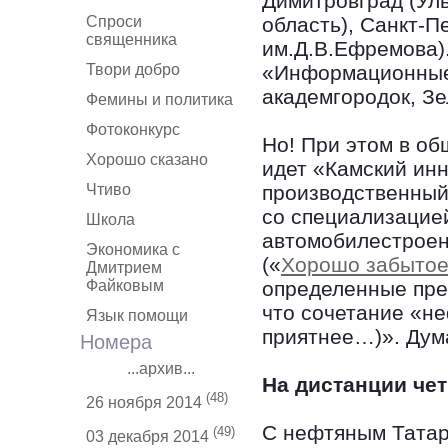
Димитровград (Уль
Спроси
область), Санкт-
священника
им.Д.В.Ефремова)
Твори добро
«Информационные
академгородок, Зе
Фемины и политика
Фотоконкурс
Но! При этом в об
Хорошо сказано
идет «Камский ин
Чтиво
производственный
со специализацие
Школа
автомобилестроен
Экономика с
(«
Хорошо забытое
Дмитрием
Файковым
определенные преи
что сочетание «не
Язык помощи
приятнее…)». Думал
Номера
...архив...
На дистанции че
(48)
26 ноября 2014
С нефтяным Татар
(49)
03 декабря 2014