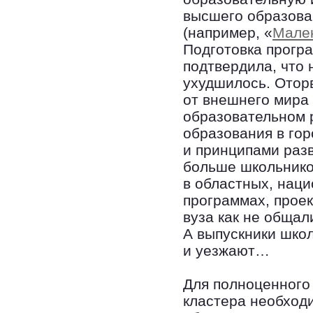
высшего образова
(например, «
Мален
Подготовка прогр
подтвердила, что 
ухудшилось. Оторв
от внешнего мира
образовательном 
образования в гор
и принципами разв
больше школьников
в областных, нац
программах, проек
вуза как не общал
А выпускники школ
и уезжают…
Для полноценного
кластера необход