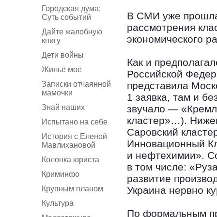
Городская дума:
В СМИ уже прошла
Суть событий
рассмотрения кла
Дайте жалобную
экономического р
книгу
Дети войны
Как и предполагал
Жильё моё
Российской Федер
Записки отчаянной
представила Моск
мамочки
1 заявка, там и б
Знай наших
звучало — «Крем
кластер»…). Нижег
Испытано на себе
Саровский класте
История с Еленой
Инновационный Кл
Мавлихановой
и нефтехимии». С
Колонка юриста
в том числе: «Ру
Криминфо
развитие произво
Крупным планом
Украина нервно ку
Культура
По формальным пр