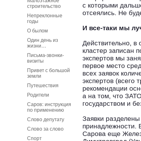
Малоэтажное
с которыми дальш
строительство
отсеялись. Не буд
Непреклонные
годы
И все-таки мы л
О былом
Один день из
Действительно, в
жизни…
кластер записан 
Письма-звонки-
экспертов мы зан
визиты
первое место сре
Привет с большой
всех заявок коли
земли
экспертов (всего 
Путешествия
рекомендации осно
Родители
а на том, что ЗА
государством и бе
Саров: инструкция
по применению
Заявки разделены 
Слово депутату
принадлежности. 
Слово за слово
Сарова еще Железн
Спорт