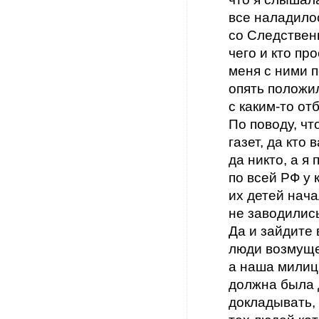
все наладило
со Следствен
чего и кто пр
меня с ними п
опять положил
с каким-то от
По поводу, чт
газет, да кто 
да никто, а 
по всей РФ у 
их детей нача
не заводилис
Да и зайдите 
люди возмуще
а наша милиц
должна была 
докладывать, 