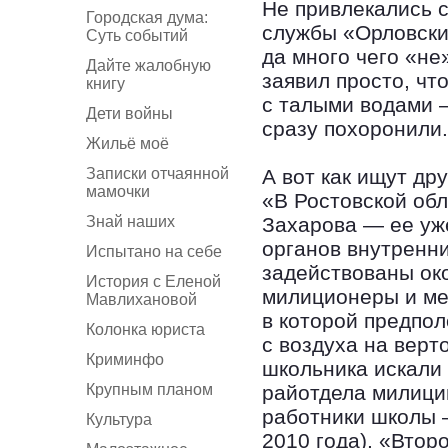
Не привлекались с
Городская дума:
службы «Орловски
Суть событий
да много чего «не
Дайте жалобную
заявил просто, чт
книгу
с талыми водами —
Дети войны
сразу похоронили.
Жильё моё
Записки отчаянной
А вот как ищут др
мамочки
«В Ростовской обл
Знай наших
Захарова — ее уж
органов внутренни
Испытано на себе
задействованы око
История с Еленой
милиционеры и ме
Мавлихановой
в которой предпо
Колонка юриста
с воздуха на верт
Криминфо
школьника искали
Крупным планом
райотдела милиции
работники школы —
Культура
2010 года), «Втор