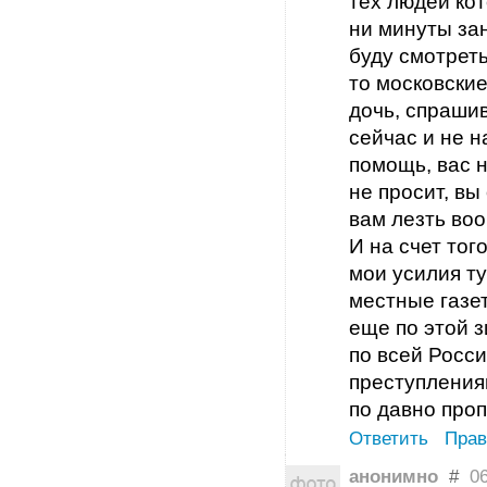
тех людей кот
ни минуты за
буду смотреть
то московски
дочь, спрашив
сейчас и не н
помощь, вас н
не просит, вы
вам лезть во
И на счет тог
мои усилия ту
местные газе
еще по этой з
по всей Росс
преступления
по давно про
Ответить
Прав
анонимно
#
06 