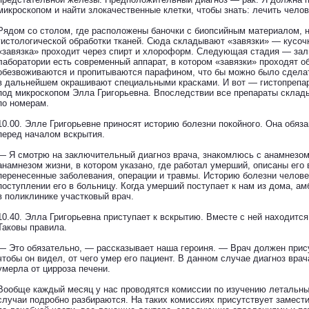
микроскопом и найти злокачественные клетки, чтобы знать: лечить челове
Рядом со столом, где расположены баночки с биопсийным материалом, 
гистологической обработки тканей. Сюда складывают «завязки» — кусоч
«завязка» проходит через спирт и хлороформ. Следующая стадия — зал
лаборатории есть современный аппарат, в котором «завязки» проходят о
обезвоживаются и пропитываются парафином, что бы можно было сделат
в дальнейшем окрашивают специальными красками. И вот — гистопрепара
под микроскопом Элла Григорьевна. Впоследствии все препараты склады
по номерам.
10.00. Элле Григорьевне приносят историю болезни покойного. Она обяз
перед началом вскрытия.
— Я смотрю на заключительный диагноз врача, знакомлюсь с анамнезом 
анамнезом жизни, в котором указано, где работал умерший, описаны его
перенесенные заболевания, операции и травмы. Историю болезни челове
поступлении его в больницу. Когда умерший поступает к нам из дома, 
в поликлинике участковый врач.
10.40. Элла Григорьевна приступает к вскрытию. Вместе с ней находится
Таковы правила.
— Это обязательно, — рассказывает наша героиня. — Врач должен прису
чтобы он видел, от чего умер его пациент. В данном случае диагноз вр
умерла от цирроза печени.
Вообще каждый месяц у нас проводятся комиссии по изучению летальны
случаи подробно разбираются. На таких комиссиях присутствует замести