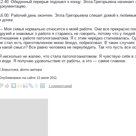
12.40. Обеденный перерыв подошел к концу. Элла Григорьевна начинае
документацию.
16.00. Рабочий день окончен. Элла Григорьевна спешит домой к люби
и дочке.
— Моя семья нормально относится к моей работе. Они все прекрасно по
друзей и знакомых о работе я стараюсь не говорить, потому что у людей
отношение к работе патологоанатома. Я с этим нередко сталкивалась. 
не стал есть приготовленное мною блюдо, побрезговал. В таких случая
а какой смысл? Все равно человека не переубедить. Так что пусть все ос
Я нисколько не жалею, что стала патологоанатомом. Я чувствую себя в 
в воде. Я получаю удовольствие от работы, а это — самое главное.
Е.Борискова, фото автора
Опубликовано на сайте 13 июля 2011
1 комментарий