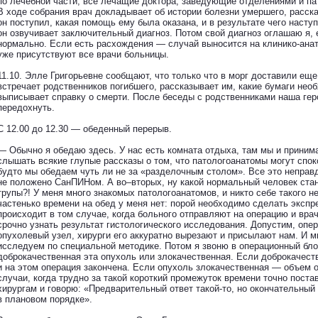
по лечебной части, все лечащие доктора, заведующие отделениями и пат
В ходе собрания врач докладывает об истории болезни умершего, расск
он поступил, какая помощь ему была оказана, и в результате чего наступ
он озвучивает заключительный диагноз. Потом свой диагноз оглашаю я,
нормально. Если есть расхождения — случай выносится на клинико-ан
уже присутствуют все врачи больницы.
11.10. Элле Григорьевне сообщают, что только что в морг доставили е
встречает родственников погибшего, рассказывает им, какие бумаги нео
выписывает справку о смерти. После беседы с родственниками наша гер
передохнуть.
С 12.00 до 12.30 — обеденный перерыв.
— Обычно я обедаю здесь. У нас есть комната отдыха, там мы и приним
слышать всякие глупые рассказы о том, что патологоанатомы могут спок
будто мы обедаем чуть ли не за «разделочным столом». Все это неправд
не положено СанПИНом. А во–вторых, ну какой нормальный человек стан
трупы?! У меня много знакомых патологоанатомов, и никто себе такого н
частенько времени на обед у меня нет: порой необходимо сделать экспре
происходит в том случае, когда больного отправляют на операцию и вр
срочно узнать результат гистологического исследования. Допустим, оп
опухолевый узел, хирурги его аккуратно вырезают и присылают нам. И м
исследуем по специальной методике. Потом я звоню в операционный бл
доброкачественная эта опухоль или злокачественная. Если доброкачест
и на этом операция закончена. Если опухоль злокачественная — объем
случаи, когда трудно за такой короткий промежуток времени точно постав
хирургам и говорю: «Предварительный ответ такой-то, но окончательный
в плановом порядке».