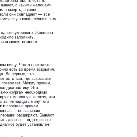
ологоанатом, то есть я.
азывает, с какими жалобами
ила смерть, в конце
 если они совпадают — все
атомическую конференцию, там
ще одного умершего. Женщина
бходимо заполнить,
оиня может немного
аем пищу. Часто приходится
ойно есть во время вскрытия,
а. Во-первых, это
ет есть там, где вскрывают
е позволяет. Между прочим,
сс-диагностику. Это
ачам-хирургам необходимо
ерируют молочную железу, там
ы за пятнадцать минут его
ок и сообщаю врачам,
венная — ее зашивают,
 операции расширяют. Бывают
ить диагноз. Тогда я звоню
 диагноз будет установлен