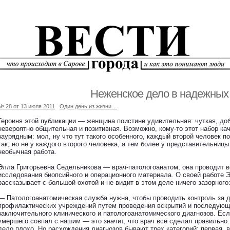
Неженское дело в надежных
№ 28 от 13 июля 2011
Один день из жизни…
Героиня этой публикации — женщина поистине удивительная: чуткая, до
невероятно общительная и позитивная. Возможно, кому-то этот набор ка
заурядным: мол, ну что тут такого особенного, каждый второй человек п
так, но не у каждого второго человека, а тем более у представительницы
необычная работа.
Элла Григорьевна Седельникова — врач-патологоанатом, она проводит в
исследования биопсийного и операционного материала. О своей работе 
рассказывает с большой охотой и не видит в этом деле ничего зазорного
— Патологоанатомическая служба нужна, чтобы проводить контроль за 
профилактических учреждений путем проведения вскрытий и последую
заключительного клинического и патологоанатомического диагнозов. Ес
умершего совпал с нашим — это значит, что врач все сделал правильно
дело плохо. Но расхождения диагнозов бывают трех категорий: первая, в