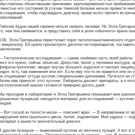
обусловлены объективными причинами: кратковременностью пребывания 
тяжестью его состояния (в случае тяжелой болезни нельзя провести не
исследования, чтобы подтвердить диагноз), кроме всего прочего встре
заболеваний.
Рабочие будни нашей героини нельзя назвать легкими. Но Элла Григорье
то, чем она занимается, и представить себя в роли «обычного» врача она
8.00. Элла Григорьевна переступает порог патологоанатомического отде
к микроскопу. Ей нужно просмотреть десятки гистопрепаратов, поставить
заключения.
— Гистологические исследования — самая любимая часть моей работы. 
чего это нужно, сейчас объясню. Допустим, болит у человека желудок, 
фиброгастроскопию: вводит внутрь больного эндоскоп и смотрит пищево
видит, есть там изменения или нет. Если ему что-то не нравится или он 
он отщипывает оттуда кусочек специальными щипчиками. Пугаться не сто
Затем нам приносят этот кусочек. Лаборанты делают препараты, а я пот
гистологический анализ готовится примерно десять дней.
Мы проходим в лабораторию и Элла Григорьевна показывает мне разнооб
крошечных пузырьках находится материал для исследований — кусочки 
людей.
— Вот соскоб из полости матки — поясняет врач. — В направлении от в
нарушение менструального цикла, полип, эндометрия. Моя задача — под
материал и вынести окончательный диагноз.
В другом пузырьке — вырезанный кусочек из желчного пузыря. А вот в э
предстательной железы. Предположительный диагноз — рак. Я должна п