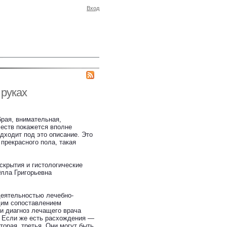
Вход
 руках
брая, внимательная,
честв покажется вполне
одходит под это описание. Это
 прекрасного пола, такая
скрытия и гистологические
Элла Григорьевна
:
деятельностью лечебно-
щим сопоставлением
ли диагноз лечащего врача
. Если же есть расхождения —
торая, третья. Они могут быть