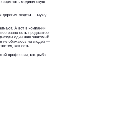
т оформлять медицинскую
мым дорогим людям — мужу
нимают. А вот в компании
 все равно есть предвзятое
Однажды один наш знакомый
х я не обижаюсь на людей —
тается, как есть.
этой профессии, как рыба