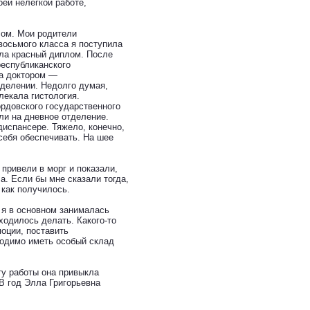
ей нелегкой работе,
чом. Мои родители
восьмого класса я поступила
ила красный диплом. После
республиканского
ла доктором —
тделении. Недолго думая,
лекала гистология.
ордовского государственного
ли на дневное отделение.
диспансере. Тяжело, конечно,
себя обеспечивать. На шее
 привели в морг и показали,
а. Если бы мне сказали тогда,
 как получилось.
 я в основном занималась
ходилось делать. Какого-то
моции, поставить
ходимо иметь особый склад
ту работы она привыкла
 В год Элла Григорьевна