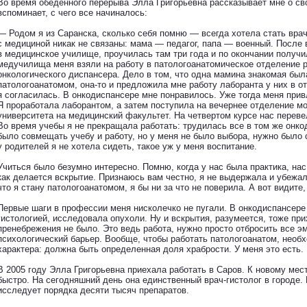
Во время обеденного перерыва Элла Григорьевна рассказывает мне о сво
вспоминает, с чего все начиналось:
— Родом я из Саранска, сколько себя помню — всегда хотела стать вра
с медициной никак не связаны: мама — педагог, папа — военный. После 
в медицинское училище, проучилась там три года и по окончании получ
медучилища меня взяли на работу в патологоанатомическое отделение 
онкологического диспансера. Дело в том, что одна мамина знакомая бы
патологоанатомом, она-то и предложила мне работу лаборанта у них в о
я согласилась. В онкодиспансере мне понравилось. Уже тогда меня прив
Я проработала лаборантом, а затем поступила на вечернее отделение м
университета на медицинский факультет. На четвертом курсе нас переве
Во время учебы я не прекращала работать: трудилась все в том же онко
было совмещать учебу и работу, но у меня не было выбора, нужно было 
у родителей я не хотела сидеть, такое уж у меня воспитание.
Учиться было безумно интересно. Помню, когда у нас была практика, нас
как делается вскрытие. Признаюсь вам честно, я не выдержала и убежал
что я стану патологоанатомом, я бы ни за что не поверила. А вот видите,
Первые шаги в профессии меня нисколечко не пугали. В онкодиспансере
гистологией, исследовала опухоли. Ну и вскрытия, разумеется, тоже при
пренебрежения не было. Это ведь работа, нужно просто отбросить все э
психологический барьер. Вообще, чтобы работать патологоанатом, необ
характера: должна быть определенная доля храбрости. У меня это есть.
В 2005 году Элла Григорьевна приехала работать в Саров. К новому мес
быстро. На сегодняшний день она единственный врач-гистолог в городе.
исследует порядка десяти тысяч препаратов.