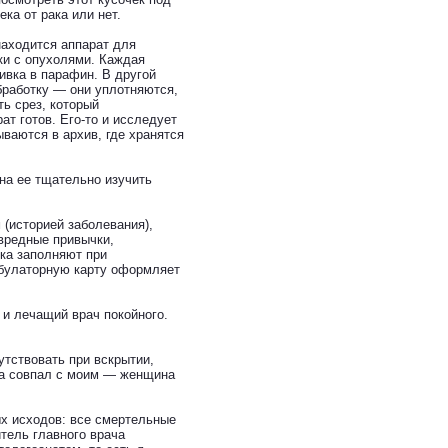
ка от рака или нет.
находится аппарат для
ки с опухолями. Каждая
ивка в парафин. В другой
бработку — они уплотняются,
ь срез, который
т готов. Его-то и исследует
ваются в архив, где хранятся
ана ее тщательно изучить
(историей заболевания),
 вредные привычки,
ка заполняют при
амбулаторную карту оформляет
 и лечащий врач покойного.
тствовать при вскрытии,
ача совпал с моим — женщина
х исходов: все смертельные
тель главного врача