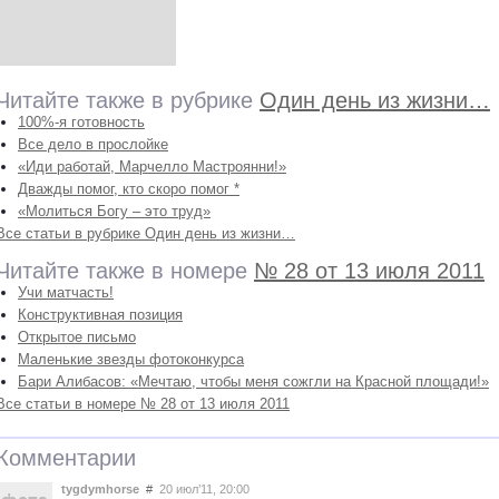
Читайте также в рубрике
Один день из жизни…
100%-я готовность
Все дело в прослойке
«Иди работай, Марчелло Мастроянни!»
Дважды помог, кто скоро помог *
«Молиться Богу – это труд»
Все статьи в рубрике Один день из жизни…
Читайте также в номере
№ 28 от 13 июля 2011
Учи матчасть!
Конструктивная позиция
Открытое письмо
Маленькие звезды фотоконкурса
Бари Алибасов: «Мечтаю, чтобы меня сожгли на Красной площади!»
Все статьи в номере № 28 от 13 июля 2011
Комментарии
tygdymhorse
#
20 июл’11, 20:00