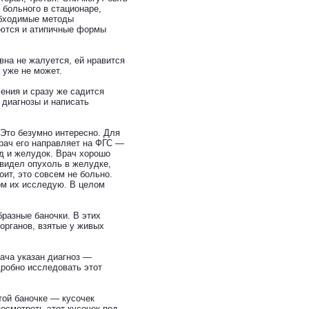
больного в стационаре,
обходимые методы
чаются и атипичные формы
вна не жалуется, ей нравится
 уже не может.
ления и сразу же садится
 диагнозы и написать
Это безумно интересно. Для
врач его направляет на ФГС —
д и желудок. Врач хорошо
увидел опухоль в желудке,
ит, это совсем не больно.
ом их исследую. В целом
разные баночки. В этих
органов, взятые у живых
рача указан диагноз —
робно исследовать этот
той баночке — кусочек
осмотреть этот кусочек под